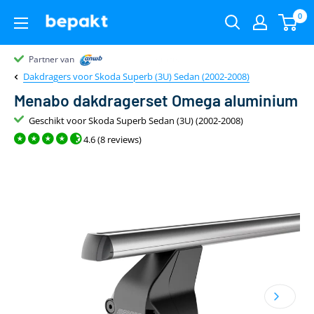
0
Partner van
Partner van
Klantenbeoordeling 9.4
22.00
uur
gratis
Dakdragers voor Skoda Superb (3U) Sedan (2002-2008)
Menabo dakdragerset Omega aluminium
Geschikt voor Skoda Superb Sedan (3U) (2002-2008)
4.6 (8 reviews)