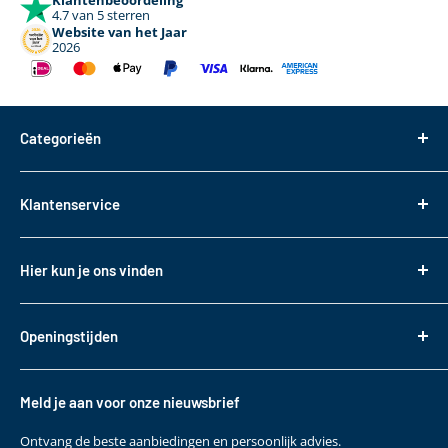
4.7 van 5 sterren
Website van het Jaar
2026
Categorieën
Dakdragers
Klantenservice
Dakkoffers
Bagageboxen
Over ons
Hier kun je ons vinden
Fietsendragers
Bestellen
Reistassen
Tasveld 14
Betalen
3417XS Montfoort
Daktransport voor bedrijfswagens
Openingstijden
Bezorgen & Afhalen
KVK: 82085188
Sneeuwkettingen
Retourneren
Maandag t/m. vrijdag
BTW: NL862330488B01
Accessoires
10:00 - 17:00
Garantie
Meld je aan voor onze nieuwsbrief
T
+31 (0)348 220 138
Contact
E
klantenservice@bepakt.nl
Ontvang de beste aanbiedingen en persoonlijk advies.