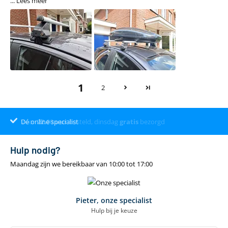
...
Lees meer
1
2
Dé online specialist
Klantenbeoordeling 9.4
22.00
uur
gratis
Hulp nodig?
Maandag zijn we bereikbaar van 10:00 tot 17:00
Pieter, onze specialist
Hulp bij je keuze