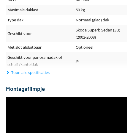
Maximale daklast
50 kg
Type dak
Normaal (glad) dak
Skoda Superb Sedan (3U)
Geschikt voor
(2002-2008)
Met slot afsluitbaar
Optioneel
Geschikt voor panoramadak of
Ja
schuif-/kanteldak
Toon alle specificaties
Geluidsniveau tijdens rijden
Normaal
Dakdragerprofiel (breedte - hoogte)
47 x 28 mm
Montagefilmpje
Lengte van de drager
112 cm
Kleur
Zilver
Materiaal
Aluminium
Aantal dakdragers
2 stuks