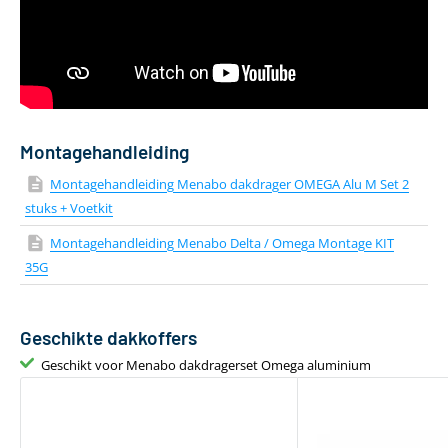
Gewicht
4 kg
Geschikt voor daktent
Nee
Bevestiging via T-adapter
Inclusief T-track
Montagehandleiding
Montagehandleiding Menabo dakdrager OMEGA Alu M Set 2
stuks + Voetkit
Montagehandleiding Menabo Delta / Omega Montage KIT
35G
Geschikte dakkoffers
Geschikt voor Menabo dakdragerset Omega aluminium