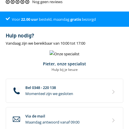
Nog geen reviews
Voor aantal fietsen
1
Draagvermogen
20 KG
Voor
Klantenbeoordeling 9.4
22.00
uur
besteld, maandag
gratis
bezorgd
Geschikt voor E-Bike
Nee
Inklapbaar
Nee
Hulp nodig?
Geschikte diameter fietsframe (mm)
Alle
Vandaag zijn we bereikbaar van 10:00 tot 17:00
Geschikte bandenmaat fiets (inch)
Alle
Maximale breedte fietsbanden (mm)
Alle
Pieter, onze specialist
Hulp bij je keuze
U-beugels inclusief
Nee
Montage eigenschappen
Bel 0348 - 220 138
Momenteel zijn we gesloten
Montagesysteem
Zuignap
Montage type
Voorvork
T-adapter inclusief
Nee
Via de mail
Maandag antwoord vanaf 09:00
T-adapter montage mogelijk
Nee