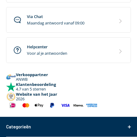
Gereedschapsloze bevestiging
Ja
Via Chat
Overige eigenschappen
Maandag antwoord vanaf 09:00
Slot op frame
Nee
Slot op fietsendrager
Nee
Helpcenter
Voor al je antwoorden
Veiligheid
Kan met slot worden afgesloten
Nee
Verkooppartner
Aanbevolen maximale snelheid
130 km/h
ANWB
Klantenbeoordeling
4.7 van 5 sterren
Website van het Jaar
2026
Categorieën