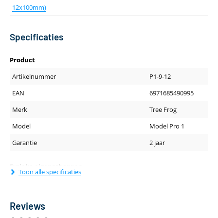
12x100mm)
Specificaties
Product
Artikelnummer
P1-9-12
EAN
6971685490995
Merk
Tree Frog
Model
Model Pro 1
Garantie
2 jaar
Fysieke eigenschappen
Toon alle specificaties
Gewicht (kg)
2.8
Reviews
Fietsendrager eigenschappen