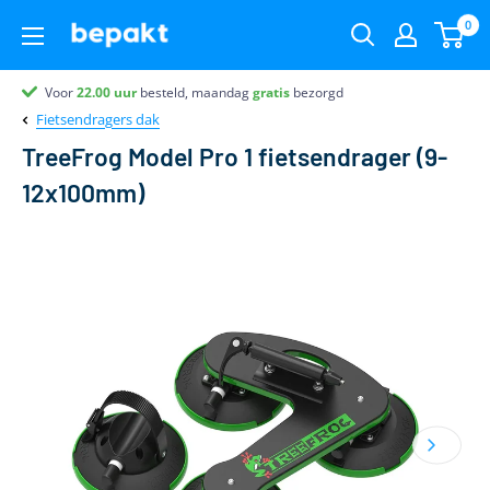
0
Voor
Partner van
Klantenbeoordeling 9.4
22.00
uur
besteld, maandag
gratis
bezorgd
Fietsendragers dak
TreeFrog Model Pro 1 fietsendrager (9-
12x100mm)