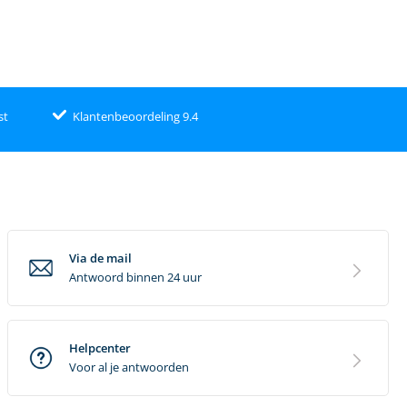
st
Klantenbeoordeling 9.4
Via de mail
Antwoord binnen 24 uur
Helpcenter
Voor al je antwoorden