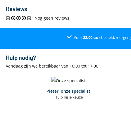
Centrale vergrendeling
Reviews
Maximale lengte ski's dakkoffer (cm)
Nog geen reviews
Materiaal dakkoffer
Opvouwbaar
Voor
22.00
uur
besteld, morgen
Dakkoffer vorm
Hulp nodig?
Montage eigenschappen
Vandaag zijn we bereikbaar van 10:00 tot 17:00
Maximale breedte dakdragers (MM)
Minimale afstand tussen dragervoeten (CM)
Maximale afstand tussen dakdragers (CM)
Pieter, onze specialist
Hulp bij je keuze
Minimale afstand tussen dakdragers (CM)
Gereedschapsloze bevestiging
Veiligheid