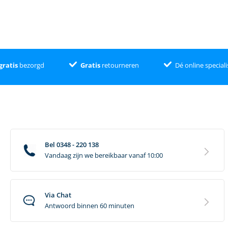
Ja
210
Kunststof
Nee
gratis
bezorgd
Gratis
retourneren
Dé online speciali
Groot
95
90
Bel 0348 - 220 138
Vandaag zijn we bereikbaar vanaf 10:00
95
55
Ja
Via Chat
Antwoord binnen 60 minuten