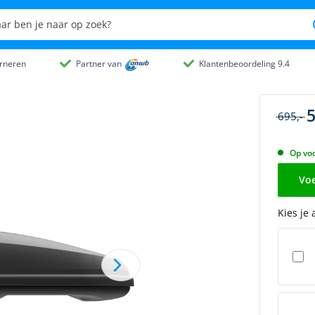
rneren
Partner van
Klantenbeoordeling 9.4
5
695,-
Op voo
Voe
Kies je