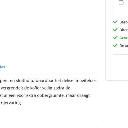
Bezo
Dire
Grat
De on
ies
pen- en sluithulp, waardoor het deksel moeiteloos
ergrendelt de koffer veilig zodra de
et alleen voor extra opbergruimte, maar draagt
rijervaring.