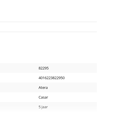
82295
4016223822950
Atera
Casar
5 jaar
Antraciet