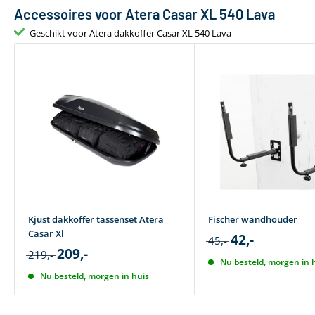
Fysieke eigenschappen
Accessoires voor Atera Casar XL 540 Lava
Gewicht (kg)
Geschikt voor Atera dakkoffer Casar XL 540 Lava
Lengte (cm)
Breedte dakkoffer
Hoogte (cm) dakkoffer
Buitenmaat (CM)
Binnenmaat (CM)
Dakkoffer eigenschappen
Maximaal laadvermogen (kg)
Kjust dakkoffer tassenset Atera
Fischer wandhouder
Klepspeling (cm)
Casar Xl
42,-
45,-
209,-
219,-
Inhoud (L)
Nu besteld, morgen in 
Nu besteld, morgen in huis
Opening dakkoffer
Montagesysteem