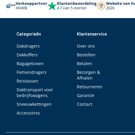
Kan met slot worden afgesloten
Verkooppartner
Klantenbeoordeling
Website van he
ANWB
4.7 van 5 sterren
2026
TÜV Goedgekeurd
ISO 11154 gecertificeerd
City crash test-gecertificeerd
Categorieën
Klantenservice
Aanbevolen maximale snelheid
Dakdragers
Over ons
Dakkoffers
Bestellen
Bagageboxen
Betalen
Fietsendragers
Bezorgen &
Afhalen
Reistassen
Retourneren
Daktransport voor
bedrijfswagens
Garantie
Sneeuwkettingen
Contact
Accessoires