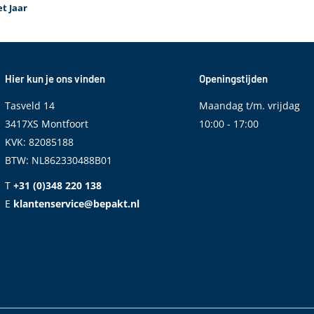
Ja
t Jaar
Ja
Ja
Ja
Hier kun je ons vinden
Openingstijden
130 km/h
Tasveld 14
Maandag t/m. vrijdag
3417XS Montfoort
10:00 - 17:00
KVK: 82085188
BTW: NL862330488B01
T
+31 (0)348 220 138
E
klantenservice@bepakt.nl