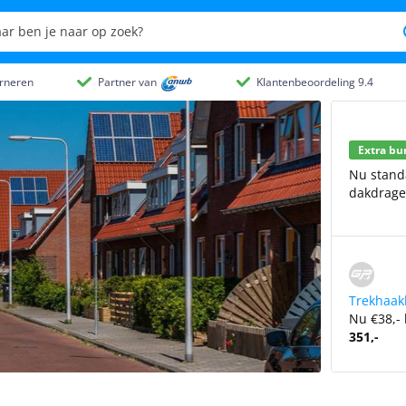
rneren
Partner van
Klantenbeoordeling 9.4
Extra bu
Nu stan
dakdrager
Trekhaak
Nu €38,- 
351,-