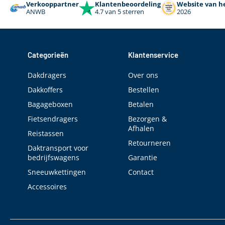
Verkooppartner
Klantenbeoordeling
Website van he
ANWB
4.7 van 5 sterren
2026
Categorieën
Klantenservice
Dakdragers
Over ons
Dakkoffers
Bestellen
Bagageboxen
Betalen
Fietsendragers
Bezorgen &
Afhalen
Reistassen
Retourneren
Daktransport voor
bedrijfswagens
Garantie
Sneeuwkettingen
Contact
Accessoires