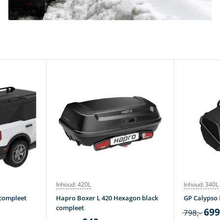
Inhoud: 420L
Inhoud: 340L
 compleet
Hapro Boxer L 420 Hexagon black
GP Calypso
compleet
699
798,-