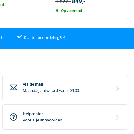
849,-
1.027,-
aad
Op voorraad
st
Klantenbeoordeling 9.4
Via de mail
Maandag antwoord vanaf 09:00
Helpcenter
Voor al je antwoorden