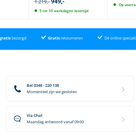
949,-
1.219,-
Op voorr
5 tot 10 werkdagen levertijd
gratis
bezorgd
Gratis
retourneren
Dé online speciali
Bel 0348 - 220 138
Momenteel zijn we gesloten
Via Chat
Maandag antwoord vanaf 09:00