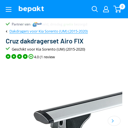
0
Partner van
Partner van
Klantenbeoordeling 9.4
22.00
uur
gratis
Dakdragers voor Kia Sorento (UM) (2015-2020)
Cruz dakdragerset Airo FIX
Geschikt voor Kia Sorento (UM) (2015-2020)
4.0 (1 review