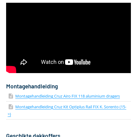
Lengte van de drager
118 cm
Kleur
Zilver
Materiaal
Aluminium
Aantal dakdragers
2 stuks
Gewicht
4 kg
Geschikt voor daktent
Ja
Bevestiging via T-adapter
Inclusief T-track
Montagehandleiding
Montagehandleiding Cruz Airo FIX 118 aluminium dragers
Montagehandleiding Cruz Kit Optiplus Rail FIX K. Sorento (15-
>)
Geschikte dakkoffers