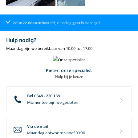
Voor
Dé online specialist
Klantenbeoordeling 9.4
22.00
uur
besteld, dinsdag
gratis
bezorgd
Hulp nodig?
Maandag zijn we bereikbaar van 10:00 tot 17:00
Pieter, onze specialist
Hulp bij je keuze
Bel 0348 - 220 138
Momenteel zijn we gesloten
Via de mail
Maandag antwoord vanaf 09:00