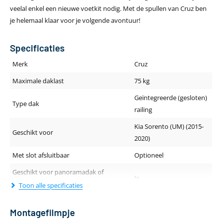
veelal enkel een nieuwe voetkit nodig. Met de spullen van Cruz ben
je helemaal klaar voor je volgende avontuur!
Specificaties
Merk
Cruz
Maximale daklast
75 kg
Geïntegreerde (gesloten)
Type dak
railing
Kia Sorento (UM) (2015-
Geschikt voor
2020)
Met slot afsluitbaar
Optioneel
Geschikt voor panoramadak of
Ja
schuif-/kanteldak
Toon alle specificaties
Geluidsniveau tijdens rijden
Stil
Montagefilmpje
Dakdragerprofiel (breedte - hoogte)
80 x 29.5 mm