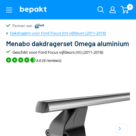
0
Partner van
Partner van
Klantenbeoordeling 9.4
22.00
uur
gratis
Dakdragers voor Ford Focus (III) vijfdeurs (2011-2018)
Menabo dakdragerset Omega aluminium
Geschikt voor Ford Focus vijfdeurs (III) (2011-2018)
4.6 (8 reviews)