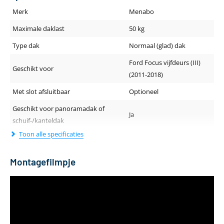
Merk
Menabo
Maximale daklast
50 kg
Type dak
Normaal (glad) dak
Ford Focus vijfdeurs (III)
Geschikt voor
(2011-2018)
Met slot afsluitbaar
Optioneel
Geschikt voor panoramadak of
Ja
schuif-/kanteldak
Toon alle specificaties
Geluidsniveau tijdens rijden
Normaal
Dakdragerprofiel (breedte - hoogte)
47 x 28 mm
Montagefilmpje
Lengte van de drager
130 cm
Kleur
Zilver
Materiaal
Aluminium
Aantal dakdragers
2 stuks