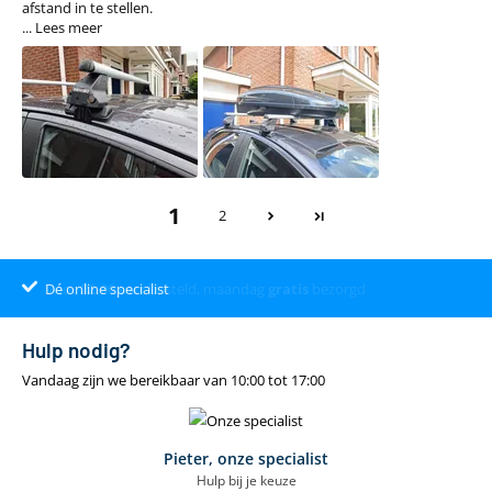
afstand in te stellen.
...
Lees meer
1
2
Dé online specialist
Klantenbeoordeling 9.4
22.00
uur
gratis
Hulp nodig?
Vandaag zijn we bereikbaar van 10:00 tot 17:00
Pieter, onze specialist
Hulp bij je keuze