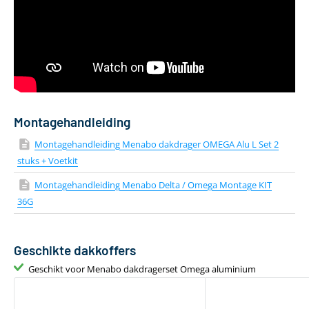
Gewicht
4 kg
Geschikt voor daktent
Nee
Bevestiging via T-adapter
Inclusief T-track
Montagehandleiding
Montagehandleiding Menabo dakdrager OMEGA Alu L Set 2
stuks + Voetkit
Montagehandleiding Menabo Delta / Omega Montage KIT
36G
Geschikte dakkoffers
Geschikt voor Menabo dakdragerset Omega aluminium