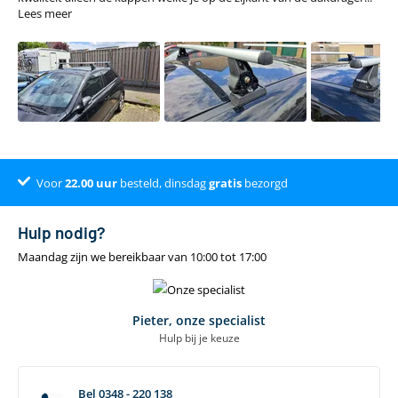
Lees meer
Voor
Dé online specialist
Klantenbeoordeling 9.4
22.00
uur
besteld, dinsdag
gratis
bezorgd
Hulp nodig?
Maandag zijn we bereikbaar van 10:00 tot 17:00
Pieter, onze specialist
Hulp bij je keuze
Bel 0348 - 220 138