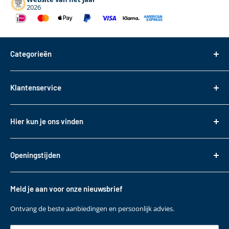
2026
Categorieën
Dakdragers
Klantenservice
Dakkoffers
Bagageboxen
Over ons
Hier kun je ons vinden
Fietsendragers
Bestellen
Reistassen
Tasveld 14
Betalen
3417XS Montfoort
Daktransport voor bedrijfswagens
Openingstijden
Bezorgen & Afhalen
KVK: 82085188
Sneeuwkettingen
Retourneren
Maandag t/m. vrijdag
BTW: NL862330488B01
Accessoires
10:00 - 17:00
Garantie
Meld je aan voor onze nieuwsbrief
T
+31 (0)348 220 138
Contact
E
klantenservice@bepakt.nl
Ontvang de beste aanbiedingen en persoonlijk advies.