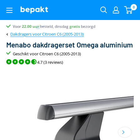
0
Voor
Partner van
Partner van
Klantenbeoordeling 9.4
22.00
uur
besteld, dinsdag
gratis
bezorgd
Dakdragers voor Citroen C6 (2005-2013)
Menabo dakdragerset Omega aluminium
Geschikt voor Citroen C6 (2005-2013)
4.7 (3 reviews)