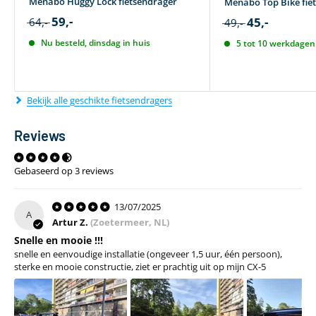
Menabo Huggy Lock fietsendrager
Menabo Top Bike fie
59,-
45,-
64,-
49,-
Nu besteld, dinsdag in huis
5 tot 10 werkdagen 
Bekijk alle geschikte fietsendragers
Reviews
Gebaseerd op 3 reviews
13/07/2025
A
Artur Z.
(Zoetermeer, NL)
Snelle en mooie !!!
snelle en eenvoudige installatie (ongeveer 1,5 uur, één persoon),
sterke en mooie constructie, ziet er prachtig uit op mijn CX-5