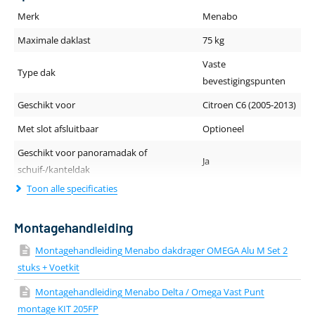
Merk
Menabo
Maximale daklast
75 kg
Vaste
Type dak
bevestigingspunten
Geschikt voor
Citroen C6 (2005-2013)
Met slot afsluitbaar
Optioneel
Geschikt voor panoramadak of
Ja
schuif-/kanteldak
Toon alle specificaties
Geluidsniveau tijdens rijden
Normaal
Dakdragerprofiel (breedte - hoogte)
47 x 28 mm
Montagehandleiding
Lengte van de drager
112 cm
Montagehandleiding Menabo dakdrager OMEGA Alu M Set 2
Kleur
Zilver
stuks + Voetkit
Materiaal
Aluminium
Montagehandleiding Menabo Delta / Omega Vast Punt
montage KIT 205FP
Aantal dakdragers
2 stuks