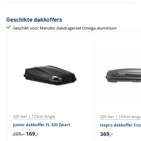
Gewicht
4 kg
Geschikte dakkoffers
Geschikt voor daktent
Nee
Geschikt voor Menabo dakdragerset Omega aluminium
Bevestiging via T-adapter
Inclusief T-track
320 liter | 125cm lengte
320 liter | 193cm lengt
Junior dakkoffer FL 320 Zwart
Hapro dakkoffer Trax
169,-
369,-
205,-