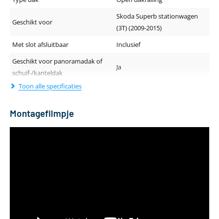
Skoda Superb stationwagen
Geschikt voor
(3T) (2009-2015)
Met slot afsluitbaar
Inclusief
Geschikt voor panoramadak of
Ja
schuif-/kanteldak
Toon alle specificaties
Geluidsniveau tijdens rijden
Normaal
Dakdragerprofiel (breedte -
Montagefilmpje
30 x 20 mm
hoogte)
Lengte van de drager
120 cm
Kleur
Zwart
Materiaal
Staal
Aantal dakdragers
2 stuks
Gewicht
4 kg
Geschikt voor daktent
Ja