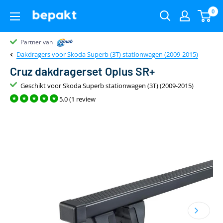
0
Partner van
Partner van
Klantenbeoordeling 9.4
22.00
uur
gratis
Dakdragers voor Skoda Superb (3T) stationwagen (2009-2015)
Cruz dakdragerset Oplus SR+
Geschikt voor Skoda Superb stationwagen (3T) (2009-2015)
5.0 (1 review