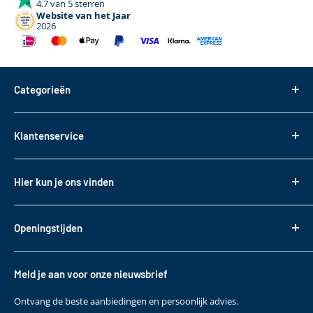
4.7 van 5 sterren
Website van het Jaar
2026
Categorieën
Dakdragers
Klantenservice
Dakkoffers
Bagageboxen
Over ons
Hier kun je ons vinden
Fietsendragers
Bestellen
Reistassen
Tasveld 14
Betalen
3417XS Montfoort
Daktransport voor bedrijfswagens
Openingstijden
Bezorgen & Afhalen
KVK: 82085188
Sneeuwkettingen
Retourneren
Maandag t/m. vrijdag
BTW: NL862330488B01
Accessoires
10:00 - 17:00
Garantie
Meld je aan voor onze nieuwsbrief
T
+31 (0)348 220 138
Contact
E
klantenservice@bepakt.nl
Ontvang de beste aanbiedingen en persoonlijk advies.