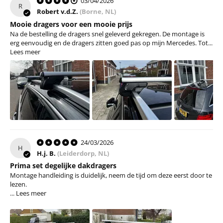
03/04/2026
R
Robert v.d.Z.
(Borne, NL)
Mooie dragers voor een mooie prijs
Na de bestelling de dragers snel geleverd gekregen. De montage is
erg eenvoudig en de dragers zitten goed pas op mijn Mercedes. Tot...
Lees meer
24/03/2026
H
H.j. B.
(Leiderdorp, NL)
Prima set degelijke dakdragers
Montage handleiding is duidelijk, neem de tijd om deze eerst door te
lezen.
...
Lees meer