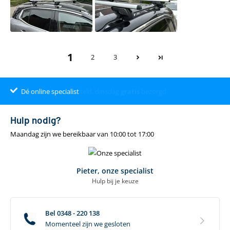
1
2
3
Dé online specialist
Klantenbeoordeling 9.4
22.00
uur
gratis
Hulp nodig?
Maandag zijn we bereikbaar van 10:00 tot 17:00
Pieter, onze specialist
Hulp bij je keuze
Bel 0348 - 220 138
Momenteel zijn we gesloten