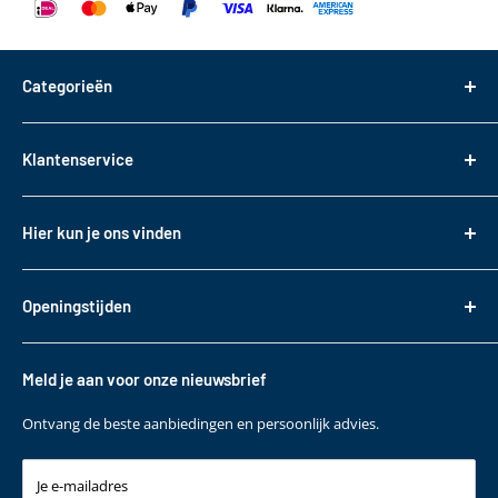
Categorieën
Dakdragers
Klantenservice
Dakkoffers
Bagageboxen
Over ons
Hier kun je ons vinden
Fietsendragers
Bestellen
Reistassen
Tasveld 14
Betalen
3417XS Montfoort
Daktransport voor bedrijfswagens
Openingstijden
Bezorgen & Afhalen
KVK: 82085188
Sneeuwkettingen
Retourneren
Maandag t/m. vrijdag
BTW: NL862330488B01
Accessoires
10:00 - 17:00
Garantie
Meld je aan voor onze nieuwsbrief
T
+31 (0)348 220 138
Contact
E
klantenservice@bepakt.nl
Ontvang de beste aanbiedingen en persoonlijk advies.
Je e-mailadres