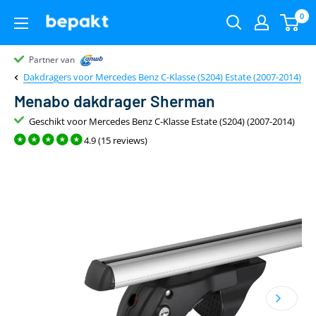
0
Partner van
Partner van
Klantenbeoordeling 9.4
22.00
uur
gratis
Dakdragers voor Mercedes Benz C-Klasse (S204) Estate (2007-2014)
Menabo dakdrager Sherman
Geschikt voor Mercedes Benz C-Klasse Estate (S204) (2007-2014)
4.9 (15 reviews)