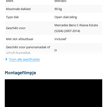
Merk
Menabo
Maximale daklast
90 kg
Type dak
Open dakrailing
Mercedes Benz C-Klasse Estate
Geschikt voor
(S204) (2007-2014)
Met slot afsluitbaar
Inclusief
Geschikt voor panoramadak of
Ja
schuif-/kanteldak
Toon alle specificaties
Geluidsniveau tijdens rijden
Normaal
Dakdragerprofiel (breedte -
Montagefilmpje
47 x 28 mm
hoogte)
Lengte van de drager
120 cm
Kleur
Zilver
Materiaal
Aluminium