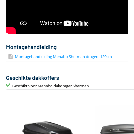
Aantal dakdragers
2 stuks
Gewicht
4 kg
Geschikt voor daktent
Ja
Bevestiging via T-adapter
Inclusief T-track
Montagehandleiding
Montagehandleiding Menabo Sherman dragers 120cm
Geschikte dakkoffers
Geschikt voor Menabo dakdrager Sherman