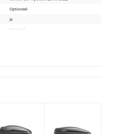
Optioneel
Ja
Normaal
30 x 20 mm
120 cm
Zwart
Staal
2 stuks
4 kg
Nee
Geen T-track