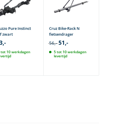
uzzo Pure Instinct
Cruz Bike-Rack N
Cruz Criteriu
f zwart
fietsendrager
fietsendrager
3,-
51,-
81,-
56,-
90,-
 tot 10 werkdagen
5 tot 10 werkdagen
Nu besteld,
evertijd
levertijd
huis