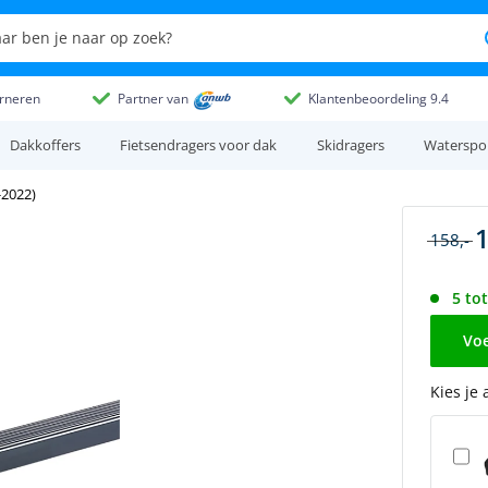
rneren
Partner van
Klantenbeoordeling 9.4
Dakkoffers
Fietsendragers voor dak
Skidragers
Waterspo
-2022)
1
158,-
5 to
Voe
Kies je