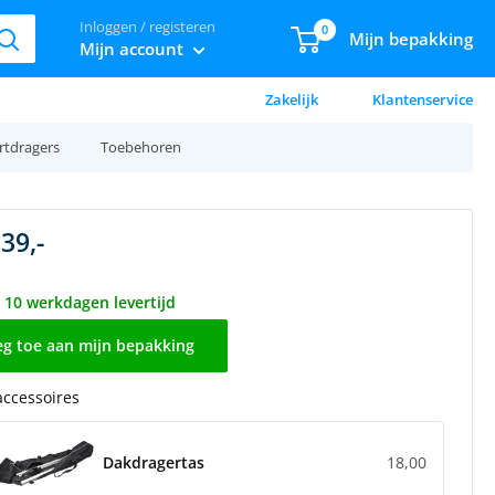
Inloggen / registeren
0
Mijn bepakking
Mijn account
Zakelijk
Klantenservice
rtdragers
Toebehoren
39,-
t 10 werkdagen levertijd
g toe aan mijn bepakking
 accessoires
Dakdragertas
18,00