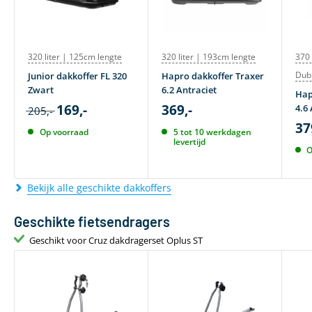
320 liter | 125cm lengte
320 liter | 193cm lengte
370 
Dub
Junior dakkoffer FL 320
Hapro dakkoffer Traxer
Zwart
6.2 Antraciet
Hap
169,-
369,-
4.6 
205,-
37
Op voorraad
5 tot 10 werkdagen
levertijd
O
Bekijk alle geschikte dakkoffers
Geschikte fietsendragers
Geschikt voor Cruz dakdragerset Oplus ST