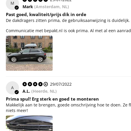
M
Mark
(Amsterdam, NL)
Past goed, kwaliteit/prijs dik in orde
De dakdragers zitten prima, de gebruiksaanwijzing is duidelijk. D
Communicatie met bepakt.nl is ook prima. Al met al een aanrad
29/07/2022
A
A.L.
(Heerde, NL)
Prima spul! Erg sterk en goed te monteren
Makkelijk aan te brengen, goede omschrijving hoe te doen. Ze fl
niets meer!