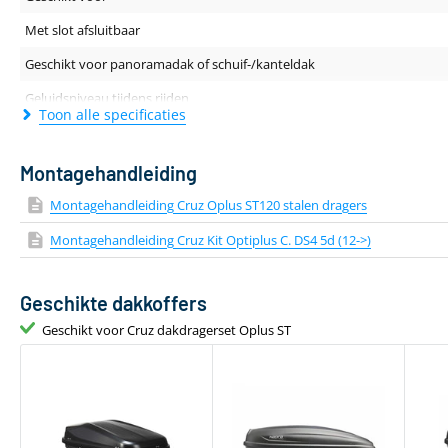
Met slot afsluitbaar
Geschikt voor panoramadak of schuif-/kanteldak
Geluidsniveau tijdens rijden
Toon alle specificaties
Dakdragerprofiel (breedte - hoogte)
Lengte van de drager
Montagehandleiding
Kleur
Montagehandleiding Cruz Oplus ST120 stalen dragers
Materiaal
Montagehandleiding Cruz Kit Optiplus C. DS4 5d (12->)
Aantal dakdragers
Geschikte dakkoffers
Gewicht
Geschikt voor Cruz dakdragerset Oplus ST
Geschikt voor daktent
Bevestiging via T-adapter