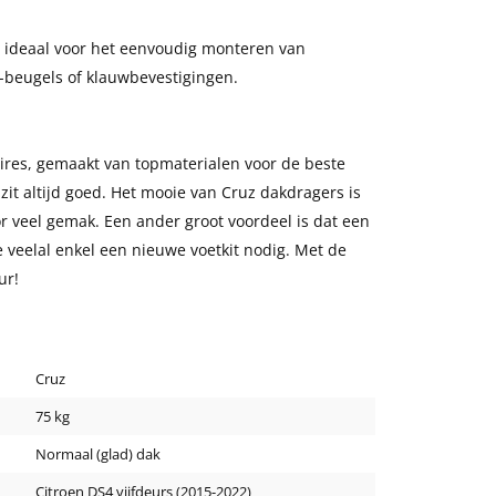
 ideaal voor het eenvoudig monteren van
U-beugels of klauwbevestigingen.
oires, gemaakt van topmaterialen voor de beste
 zit altijd goed. Het mooie van Cruz dakdragers is
or veel gemak. Een ander groot voordeel is dat een
e veelal enkel een nieuwe voetkit nodig. Met de
ur!
Cruz
75 kg
Normaal (glad) dak
Citroen DS4 vijfdeurs (2015-2022)