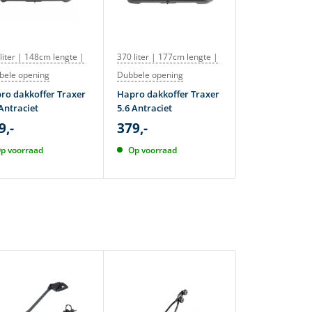
liter | 148cm lengte |
370 liter | 177cm lengte |
380 liter | 177
bele opening
Dubbele opening
Atera dakkoff
M 380 Lava
ro dakkoffer Traxer
Hapro dakkoffer Traxer
419,-
Antraciet
5.6 Antraciet
495,-
9,-
379,-
Op voorraad
p voorraad
Op voorraad