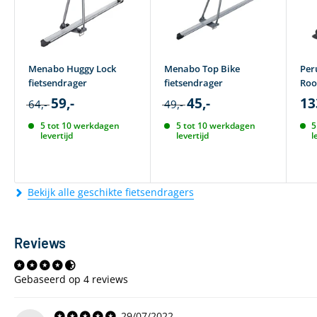
Menabo Huggy Lock
Menabo Top Bike
Per
fietsendrager
fietsendrager
Roo
59,-
45,-
13
64,-
49,-
5 tot 10 werkdagen
5 tot 10 werkdagen
5
levertijd
levertijd
l
Bekijk alle geschikte fietsendragers
Reviews
Gebaseerd op 4 reviews
29/07/2022