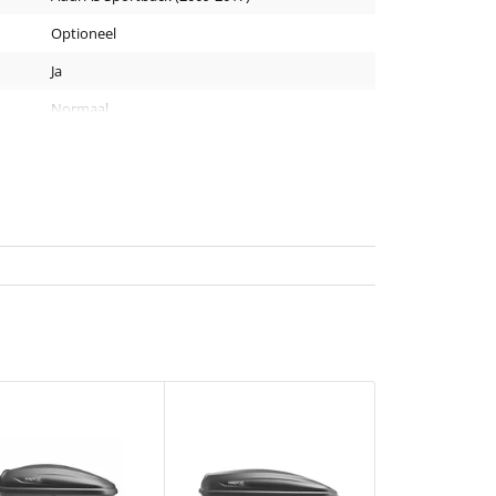
Optioneel
Ja
Normaal
30 x 20 mm
130 cm
Zwart
Staal
2 stuks
4 kg
Nee
Geen T-track