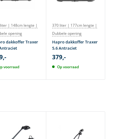
liter | 148cm lengte |
370 liter | 177cm lengte |
380 liter | 177
bele opening
Dubbele opening
Atera dakkoff
M 380 Lava
ro dakkoffer Traxer
Hapro dakkoffer Traxer
419,-
Antraciet
5.6 Antraciet
495,-
9,-
379,-
Op voorraad
p voorraad
Op voorraad