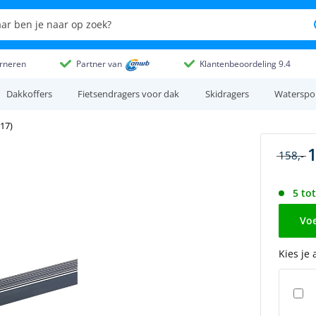
rneren
Partner van
Klantenbeoordeling 9.4
Dakkoffers
Fietsendragers voor dak
Skidragers
Waterspo
17)
1
158,-
5 to
Voe
Kies je