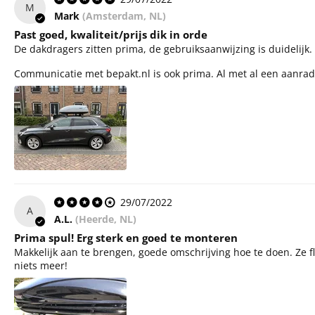
M
Mark
(Amsterdam, NL)
Past goed, kwaliteit/prijs dik in orde
De dakdragers zitten prima, de gebruiksaanwijzing is duidelijk. D
Communicatie met bepakt.nl is ook prima. Al met al een aanrad
29/07/2022
A
A.L.
(Heerde, NL)
Prima spul! Erg sterk en goed te monteren
Makkelijk aan te brengen, goede omschrijving hoe te doen. Ze fl
niets meer!