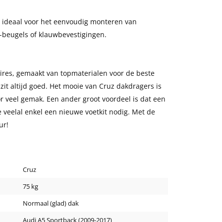
 ideaal voor het eenvoudig monteren van
U-beugels of klauwbevestigingen.
oires, gemaakt van topmaterialen voor de beste
 zit altijd goed. Het mooie van Cruz dakdragers is
or veel gemak. Een ander groot voordeel is dat een
e veelal enkel een nieuwe voetkit nodig. Met de
ur!
Cruz
75 kg
Normaal (glad) dak
Audi A5 Sportback (2009-2017)