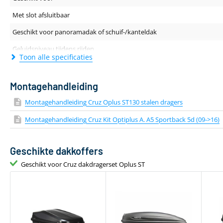
Met slot afsluitbaar
Geschikt voor panoramadak of schuif-/kanteldak
Geluidsniveau tijdens rijden
Toon alle specificaties
Dakdragerprofiel (breedte - hoogte)
Lengte van de drager
Montagehandleiding
Kleur
Montagehandleiding Cruz Oplus ST130 stalen dragers
Materiaal
Montagehandleiding Cruz Kit Optiplus A. A5 Sportback 5d (09->16)
Aantal dakdragers
Geschikte dakkoffers
Gewicht
Geschikt voor Cruz dakdragerset Oplus ST
Geschikt voor daktent
Bevestiging via T-adapter