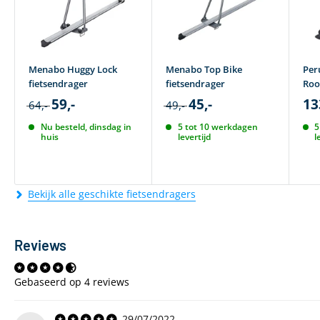
Menabo Huggy Lock
Menabo Top Bike
Per
fietsendrager
fietsendrager
Roo
59,-
45,-
13
64,-
49,-
Nu besteld, dinsdag in
5 tot 10 werkdagen
5
huis
levertijd
l
Bekijk alle geschikte fietsendragers
Reviews
Gebaseerd op 4 reviews
29/07/2022