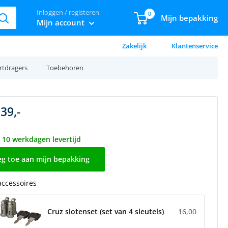
Inloggen / registeren
0
Mijn bepakking
Mijn account
Zakelijk
Klantenservice
rtdragers
Toebehoren
39,-
t 10 werkdagen levertijd
g toe aan mijn bepakking
 accessoires
Cruz slotenset (set van 4 sleutels)
16,00