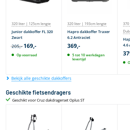
320 liter | 125cm lengte
320 liter | 193cm lengte
370 
Dub
Junior dakkoffer FL 320
Hapro dakkoffer Traxer
Zwart
6.2 Antraciet
Hap
169,-
369,-
4.6 
205,-
37
Op voorraad
5 tot 10 werkdagen
levertijd
O
Bekijk alle geschikte dakkoffers
Geschikte fietsendragers
Geschikt voor Cruz dakdragerset Oplus ST