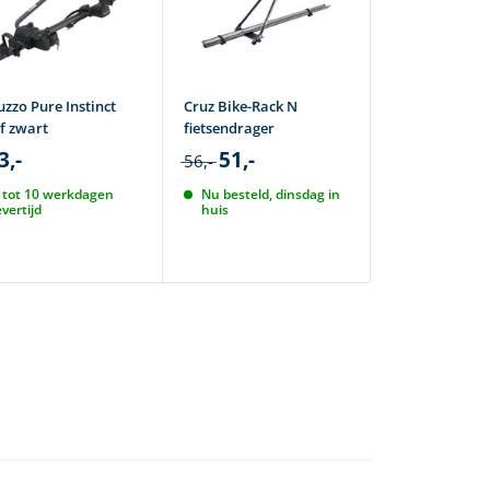
uzzo Pure Instinct
Cruz Bike-Rack N
Cruz Criteriu
f zwart
fietsendrager
fietsendrager
3,-
51,-
81,-
56,-
90,-
 tot 10 werkdagen
Nu besteld, dinsdag in
Nu besteld, 
evertijd
huis
huis