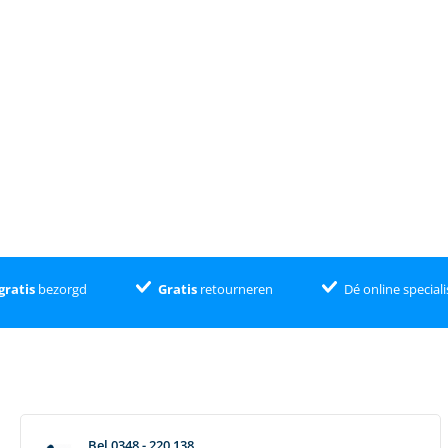
gratis
bezorgd
Gratis
retourneren
Dé online speciali
Bel 0348 - 220 138