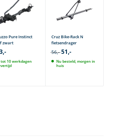
uzzo Pure Instinct
Cruz Bike-Rack N
Cruz Criteriu
f zwart
fietsendrager
fietsendrager
3,-
51,-
81,-
56,-
90,-
 tot 10 werkdagen
Nu besteld, morgen in
Nu besteld,
evertijd
huis
huis