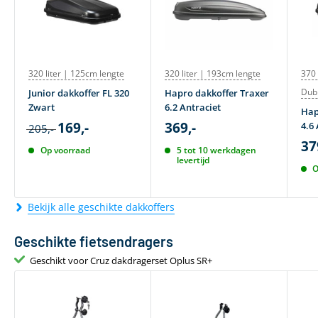
320 liter | 125cm lengte
320 liter | 193cm lengte
370 
Dub
Junior dakkoffer FL 320
Hapro dakkoffer Traxer
Zwart
6.2 Antraciet
Hap
169,-
369,-
4.6 
205,-
37
Op voorraad
5 tot 10 werkdagen
levertijd
O
Bekijk alle geschikte dakkoffers
Geschikte fietsendragers
Geschikt voor Cruz dakdragerset Oplus SR+