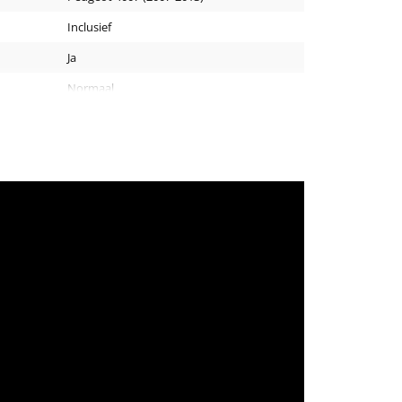
Inclusief
Ja
Normaal
30 x 20 mm
130 cm
Zwart
Staal
2 stuks
4 kg
Ja
Geen T-track