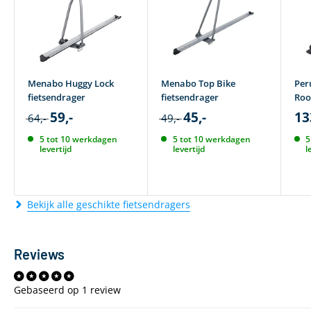
Menabo Huggy Lock
Menabo Top Bike
Per
fietsendrager
fietsendrager
Roo
59,-
45,-
13
64,-
49,-
5 tot 10 werkdagen
5 tot 10 werkdagen
5
levertijd
levertijd
l
Bekijk alle geschikte fietsendragers
Reviews
Gebaseerd op 1 review