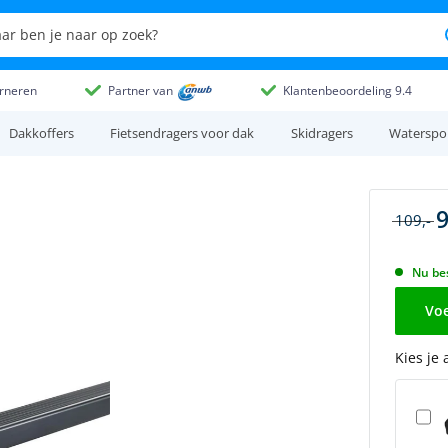
rneren
Partner van
Klantenbeoordeling 9.4
Dakkoffers
Fietsendragers voor dak
Skidragers
Waterspo
9
109,-
Nu bes
Voe
Kies je