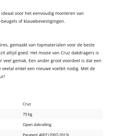
 ideaal voor het eenvoudig monteren van
U-beugels of klauwbevestigingen.
oires, gemaakt van topmaterialen voor de beste
 zit altijd goed. Het mooie van Cruz dakdragers is
or veel gemak. Een ander groot voordeel is dat een
e veelal enkel een nieuwe voetkit nodig. Met de
ur!
Cruz
75 kg
Open dakrailing
Peugeot 4007 (2007-2013)