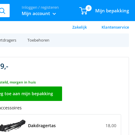
Inloggen / registeren
0
Mijn bepakking
Mijn account
Zakelijk
Klantenservice
rtdragers
Toebehoren
9,-
teld, morgen in huis
g toe aan mijn bepakking
 accessoires
Dakdragertas
18,00