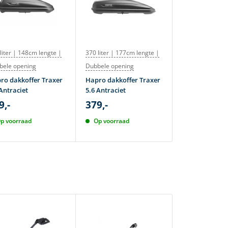
liter | 148cm lengte |
370 liter | 177cm lengte |
380 liter | 177
bele opening
Dubbele opening
Atera dakkoff
M 380 Lava
ro dakkoffer Traxer
Hapro dakkoffer Traxer
419,-
Antraciet
5.6 Antraciet
495,-
9,-
379,-
Op voorraad
p voorraad
Op voorraad