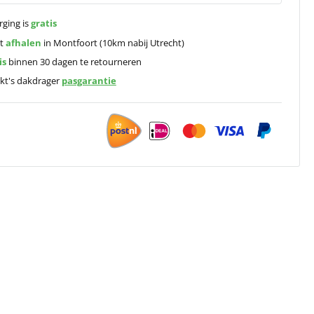
rging is
gratis
ct
afhalen
in Montfoort (10km nabij Utrecht)
is
binnen 30 dagen te retourneren
kt's dakdrager
pasgarantie