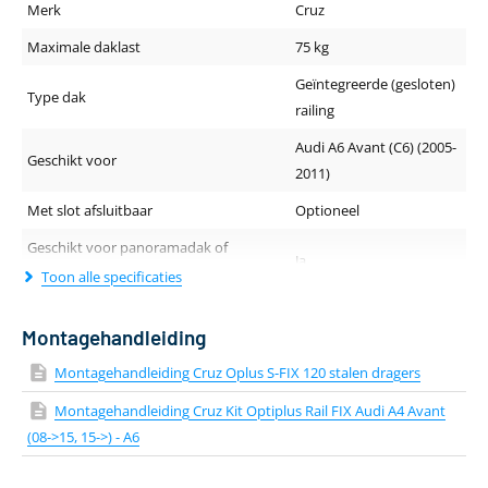
Merk
Cruz
Maximale daklast
75 kg
Geïntegreerde (gesloten)
Type dak
railing
Audi A6 Avant (C6) (2005-
Geschikt voor
2011)
Met slot afsluitbaar
Optioneel
Geschikt voor panoramadak of
Ja
schuif-/kanteldak
Toon alle specificaties
Geluidsniveau tijdens rijden
Normaal
Montagehandleiding
Dakdragerprofiel (breedte - hoogte)
30 x 20 mm
Montagehandleiding Cruz Oplus S-FIX 120 stalen dragers
Lengte van de drager
120 cm
Montagehandleiding Cruz Kit Optiplus Rail FIX Audi A4 Avant
Kleur
Zwart
(08->15, 15->) - A6
Materiaal
Staal