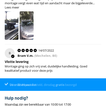
montage vergt even wat tijd en aandacht maar de bijgeleverde...
Lees meer
14/07/2022
B
Bram V.m.
(Mechelen, BE)
Vlotte levering
Montage ging op zich vrij snel, duidelijke handleiding. Goed
kwalitatief product voor deze prijs
Voor
Dé online specialist
Klantenbeoordeling 9.4
22.00
uur
besteld, dinsdag
gratis
bezorgd
Hulp nodig?
Maandag zijn we bereikbaar van 10:00 tot 17:00