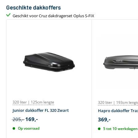
Aantal dakdragers
2 stuks
Geschikte dakkoffers
Gewicht
4 kg
Geschikt voor Cruz dakdragerset Oplus S-FIX
Geschikt voor daktent
Ja
Bevestiging via T-adapter
Geen T-track
320 liter | 125cm lengte
320 liter | 193cm lengt
Junior dakkoffer FL 320 Zwart
Hapro dakkoffer Trax
169,-
369,-
205,-
Op voorraad
5 tot 10 werkdagen 