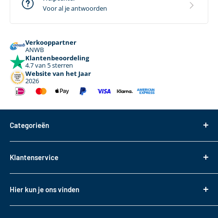
Voor al je antwoorden
Verkooppartner
ANWB
Klantenbeoordeling
4.7 van 5 sterren
Website van het Jaar
2026
Categorieën
Dakdragers
Klantenservice
Dakkoffers
Bagageboxen
Over ons
Hier kun je ons vinden
Fietsendragers
Bestellen
Reistassen
Tasveld 14
Betalen