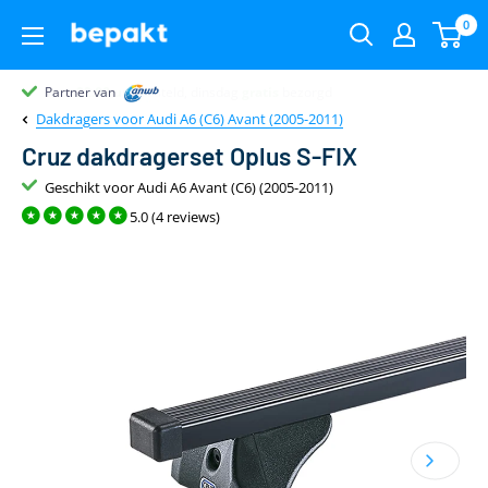
0
Partner van
Partner van
Klantenbeoordeling 9.4
22.00
uur
gratis
Dakdragers voor Audi A6 (C6) Avant (2005-2011)
Cruz dakdragerset Oplus S-FIX
Geschikt voor Audi A6 Avant (C6) (2005-2011)
5.0 (4 reviews)