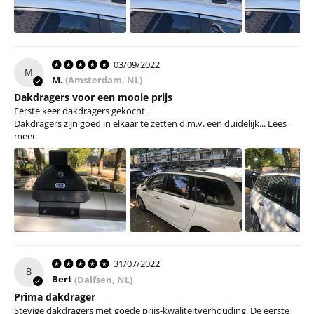
03/09/2022
M
M.
(Amsterdam, NL)
Dakdragers voor een mooie prijs
Eerste keer dakdragers gekocht.
Dakdragers zijn goed in elkaar te zetten d.m.v. een duidelijk...
Lees
meer
31/07/2022
B
Bert
(Dalfsen, NL)
Prima dakdrager
Stevige dakdragers met goede prijs-kwaliteitverhouding. De eerste