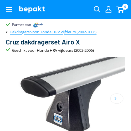
0
Partner van
Partner van
Klantenbeoordeling 9.4
22.00
uur
gratis
Dakdragers voor Honda HRV vijfdeurs (2002-2006)
Cruz dakdragerset Airo X
Geschikt voor Honda HRV vijfdeurs (2002-2006)