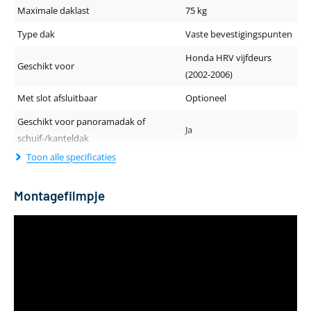
Maximale daklast
75 kg
Type dak
Vaste bevestigingspunten
Honda HRV vijfdeurs
Geschikt voor
(2002-2006)
Met slot afsluitbaar
Optioneel
Geschikt voor panoramadak of
Ja
schuif-/kanteldak
Toon alle specificaties
Geluidsniveau tijdens rijden
Stil
Dakdragerprofiel (breedte - hoogte)
80 x 29.5 mm
Montagefilmpje
Lengte van de drager
118 cm
Kleur
Zilver
Materiaal
Aluminium
Aantal dakdragers
2 stuks
Gewicht
4 kg