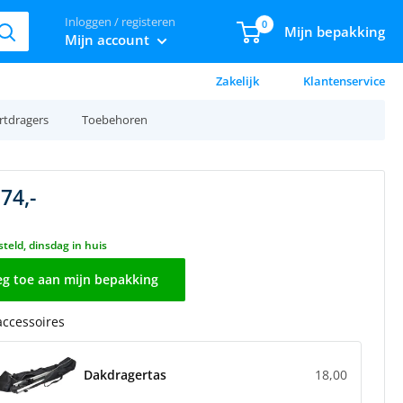
Inloggen / registeren
0
Mijn bepakking
Mijn account
Zakelijk
Klantenservice
rtdragers
Toebehoren
74,-
teld, dinsdag in huis
g toe aan mijn bepakking
 accessoires
Dakdragertas
18,00