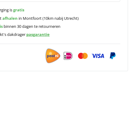
rging is
gratis
ct
afhalen
in Montfoort (10km nabij Utrecht)
is
binnen 30 dagen te retourneren
kt's dakdrager
pasgarantie