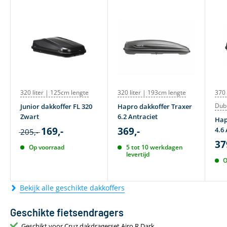
320 liter | 125cm lengte
320 liter | 193cm lengte
370 
Dub
Junior dakkoffer FL 320
Hapro dakkoffer Traxer
Zwart
6.2 Antraciet
Hap
169,-
369,-
4.6 
205,-
37
Op voorraad
5 tot 10 werkdagen
levertijd
O
Bekijk alle geschikte dakkoffers
Geschikte fietsendragers
Geschikt voor Cruz dakdragerset Airo R Dark