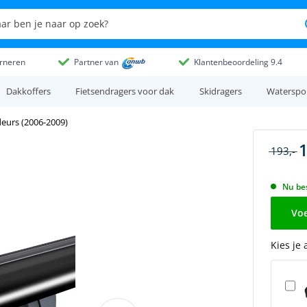
rneren
Partner van
Klantenbeoordeling 9.4
Dakkoffers
Fietsendragers voor dak
Skidragers
Waterspo
eurs (2006-2009)
1
193,-
Nu bes
Voe
Kies je