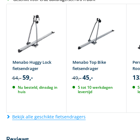
Menabo Huggy Lock
Menabo Top Bike
Per
fietsendrager
fietsendrager
Roo
59,-
45,-
13
64,-
49,-
Nu besteld, dinsdag in
5 tot 10 werkdagen
5
huis
levertijd
l
Bekijk alle geschikte fietsendragers
Reviews