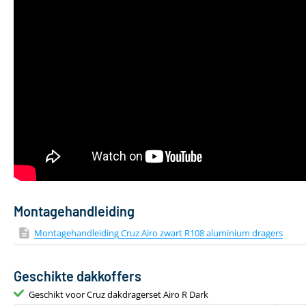
Bevestiging via T-adapter
Inc
Montagehandleiding
Montagehandleiding Cruz Airo zwart R108 aluminium dragers
Geschikte dakkoffers
Geschikt voor Cruz dakdragerset Airo R Dark