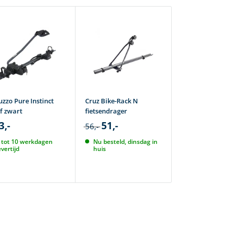
uzzo Pure Instinct
Cruz Bike-Rack N
Cruz Criteriu
f zwart
fietsendrager
fietsendrager
3,-
51,-
81,-
56,-
90,-
 tot 10 werkdagen
Nu besteld, dinsdag in
Nu besteld, 
evertijd
huis
huis