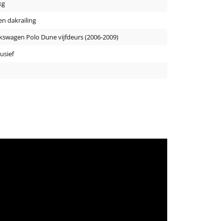
kg
n dakrailing
kswagen Polo Dune vijfdeurs (2006-2009)
lusief
x 29.5 mm
 cm
rt
uminium
tuks
g