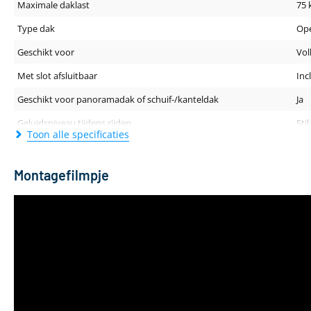
Maximale daklast
75 
Type dak
Ope
Geschikt voor
Vol
Met slot afsluitbaar
Inc
Geschikt voor panoramadak of schuif-/kanteldak
Ja
Geluidsniveau tijdens rijden
Stil
Toon alle specificaties
Dakdragerprofiel (breedte - hoogte)
80 
Lengte van de drager
108
Montagefilmpje
Kleur
Zwa
Materiaal
Al
Aantal dakdragers
2 s
Gewicht
4 k
Geschikt voor daktent
Ja