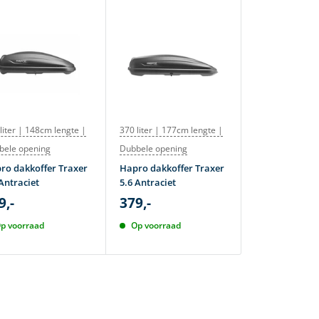
liter | 148cm lengte |
370 liter | 177cm lengte |
380 liter | 177
bele opening
Dubbele opening
Atera dakkoff
M 380 Lava
ro dakkoffer Traxer
Hapro dakkoffer Traxer
419,-
Antraciet
5.6 Antraciet
495,-
9,-
379,-
Op voorraad
p voorraad
Op voorraad