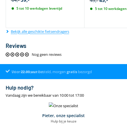
45,-
64,-
49,-
5 tot 10 werkdagen levertijd
5 tot 10 werkdagen 
Bekijk alle geschikte fietsendragers
Reviews
Nog geen reviews
Voor
Dé online specialist
Klantenbeoordeling 9.4
22.00
uur
besteld, morgen
gratis
bezorgd
Hulp nodig?
Vandaag zijn we bereikbaar van 10:00 tot 17:00
Pieter, onze specialist
Hulp bij je keuze