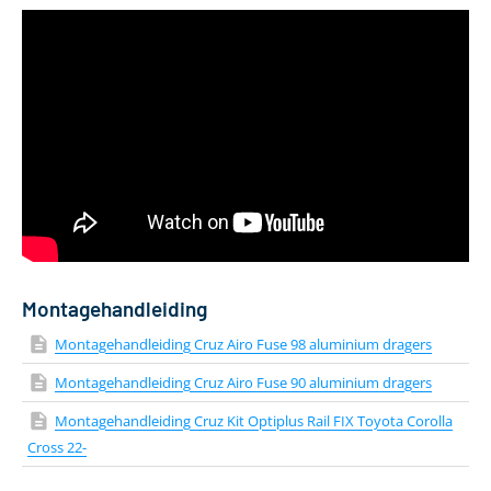
Lengte van de drager
98 cm
Kleur
Zilver
Materiaal
Aluminium
Aantal dakdragers
2 stuks
Gewicht
4 kg
Geschikt voor daktent
Nee
Bevestiging via T-adapter
Inclusief T-track
Montagehandleiding
Montagehandleiding Cruz Airo Fuse 98 aluminium dragers
Montagehandleiding Cruz Airo Fuse 90 aluminium dragers
Montagehandleiding Cruz Kit Optiplus Rail FIX Toyota Corolla
Cross 22-