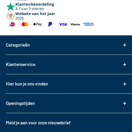
Klantenbeoordeling
4.7 van 5 sterren
Website van het Jaar
2026
Categorieën
Dakdragers
Klantenservice
Dakkoffers
Bagageboxen
Over ons
Hier kun je ons vinden
Fietsendragers
Bestellen
Reistassen
Tasveld 14
Betalen
3417XS Montfoort
Daktransport voor bedrijfswagens
Openingstijden
Bezorgen & Afhalen
KVK: 82085188
Sneeuwkettingen
Retourneren
Maandag t/m. vrijdag
BTW: NL862330488B01
Accessoires
10:00 - 17:00
Garantie
Meld je aan voor onze nieuwsbrief
T
+31 (0)348 220 138
Contact