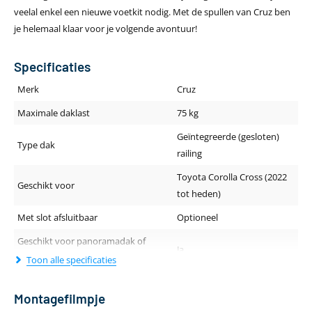
veelal enkel een nieuwe voetkit nodig. Met de spullen van Cruz ben
je helemaal klaar voor je volgende avontuur!
Specificaties
Merk
Cruz
Maximale daklast
75 kg
Geïntegreerde (gesloten)
Type dak
railing
Toyota Corolla Cross (2022
Geschikt voor
tot heden)
Met slot afsluitbaar
Optioneel
Geschikt voor panoramadak of
Ja
schuif-/kanteldak
Toon alle specificaties
Geluidsniveau tijdens rijden
Stil
Montagefilmpje
Dakdragerprofiel (breedte - hoogte)
80 x 29.5 mm