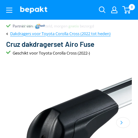
0
Partner van
Partner van
Klantenbeoordeling 9.4
22.00
uur
gratis
Dakdragers voor Toyota Corolla Cross (2022 tot heden)
Cruz dakdragerset Airo Fuse
Geschikt voor Toyota Corolla Cross (2022-)