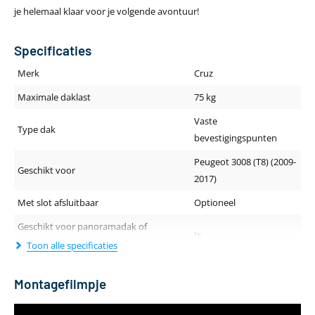
je helemaal klaar voor je volgende avontuur!
Specificaties
Merk
Cruz
Maximale daklast
75 kg
Vaste
Type dak
bevestigingspunten
Peugeot 3008 (T8) (2009-
Geschikt voor
2017)
Met slot afsluitbaar
Optioneel
Geschikt voor panoramadak of
Ja
schuif-/kanteldak
Toon alle specificaties
Geluidsniveau tijdens rijden
Stil
Montagefilmpje
Dakdragerprofiel (breedte - hoogte)
80 x 29.5 mm
Lengte van de drager
128 cm