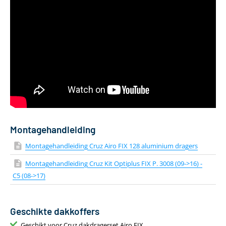
Kleur
Zilver
Materiaal
Aluminium
Aantal dakdragers
2 stuks
Gewicht
4 kg
Geschikt voor daktent
Ja
Bevestiging via T-adapter
Inclusief T-track
Montagehandleiding
Montagehandleiding Cruz Airo FIX 128 aluminium dragers
Montagehandleiding Cruz Kit Optiplus FIX P. 3008 (09->16) -
C5 (08->17)
Geschikte dakkoffers
Geschikt voor Cruz dakdragerset Airo FIX