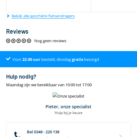
Bekijk alle geschikte fietsendragers
Reviews
Nog geen reviews
Voor
Dé online specialist
Klantenbeoordeling 9.4
22.00
uur
besteld, dinsdag
gratis
bezorgd
Hulp nodig?
Maandag zijn we bereikbaar van 10:00 tot 17:00
Pieter, onze specialist
Hulp bij je keuze
Bel 0348 - 220 138