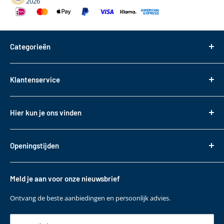
2026
Categorieën
Dakdragers
Klantenservice
Dakkoffers
Bagageboxen
Over ons
Hier kun je ons vinden
Fietsendragers
Bestellen
Reistassen
Tasveld 14
Betalen
3417XS Montfoort
Daktransport voor bedrijfswagens
Openingstijden
Bezorgen & Afhalen
KVK: 82085188
Sneeuwkettingen
Retourneren
Maandag t/m. vrijdag
BTW: NL862330488B01
Accessoires
10:00 - 17:00
Garantie
Meld je aan voor onze nieuwsbrief
T
+31 (0)348 220 138
Contact
E
klantenservice@bepakt.nl
Ontvang de beste aanbiedingen en persoonlijk advies.