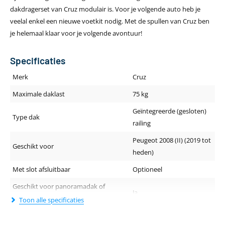
dakdragerset van Cruz modulair is. Voor je volgende auto heb je
veelal enkel een nieuwe voetkit nodig. Met de spullen van Cruz ben
je helemaal klaar voor je volgende avontuur!
Specificaties
Merk
Cruz
Maximale daklast
75 kg
Geïntegreerde (gesloten)
Type dak
railing
Peugeot 2008 (II) (2019 tot
Geschikt voor
heden)
Met slot afsluitbaar
Optioneel
Geschikt voor panoramadak of
Ja
schuif-/kanteldak
Toon alle specificaties
Geluidsniveau tijdens rijden
Stil