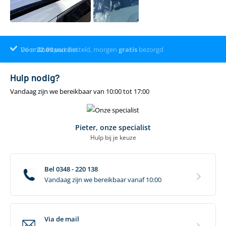
Voor
Dé online specialist
Klantenbeoordeling 9.4
22.00
uur
besteld, morgen
gratis
bezorgd
Hulp nodig?
Vandaag zijn we bereikbaar van 10:00 tot 17:00
Pieter, onze specialist
Hulp bij je keuze
Bel 0348 - 220 138
Vandaag zijn we bereikbaar vanaf 10:00
Via de mail