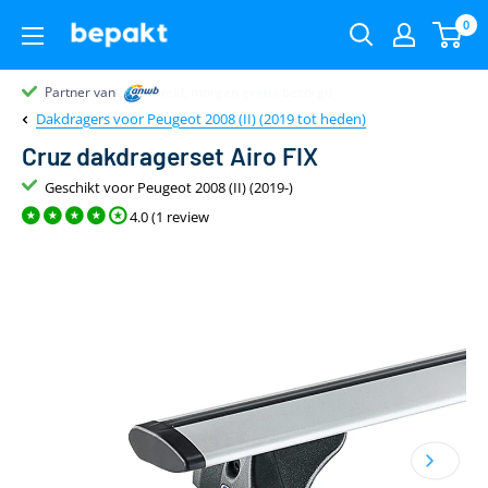
0
Partner van
Partner van
Klantenbeoordeling 9.4
22.00
uur
gratis
Dakdragers voor Peugeot 2008 (II) (2019 tot heden)
Cruz dakdragerset Airo FIX
Geschikt voor Peugeot 2008 (II) (2019-)
4.0 (1 review