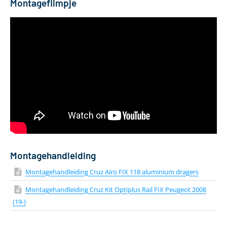
Montagefilmpje
Dakdragerprofiel (breedte - hoogte)
80 x 29.5 mm
Lengte van de drager
118 cm
Kleur
Zilver
Materiaal
Aluminium
Aantal dakdragers
2 stuks
Gewicht
4 kg
Geschikt voor daktent
Ja
Bevestiging via T-adapter
Inclusief T-track
Montagehandleiding
Montagehandleiding Cruz Airo FIX 118 aluminium dragers
Montagehandleiding Cruz Kit Optiplus Rail FIX Peugeot 2008
(19-)