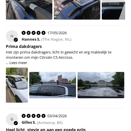
17/05/2026
H
Hannes S.
(The Hague, NL)
Prima dakdragers
Het zijn prima dakdragers, licht in gewicht en erg makkelijk te
monteren om mijn Citroën C5 Aircross.
...
Lees meer
03/04/2026
G
Gilles S.
(Antwerp, BE)
Heel licht, stevig en aan een goede prijs