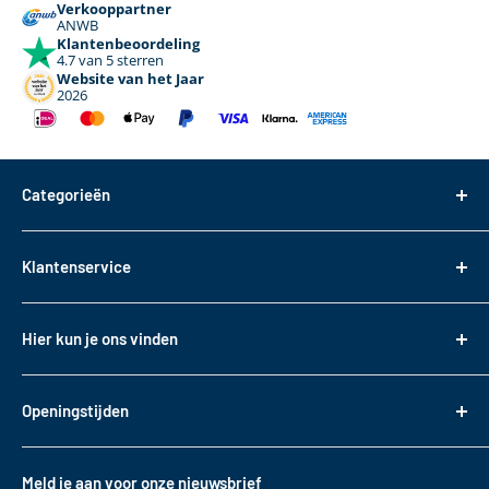
Verkooppartner
ANWB
Klantenbeoordeling
4.7 van 5 sterren
Website van het Jaar
2026
Categorieën
Dakdragers
Klantenservice
Dakkoffers
Bagageboxen
Over ons
Hier kun je ons vinden
Fietsendragers
Bestellen
Reistassen
Tasveld 14
Betalen
3417XS Montfoort
Daktransport voor bedrijfswagens
Openingstijden
Bezorgen & Afhalen
KVK: 82085188
Sneeuwkettingen
Retourneren
Maandag t/m. vrijdag
BTW: NL862330488B01
Accessoires
10:00 - 17:00
Garantie
Meld je aan voor onze nieuwsbrief