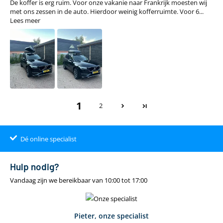
De koffer is erg ruim. Voor onze vakanie naar Frankrijk moesten wij
met ons zessen in de auto. Hierdoor weinig kofferruimte. Voor 6...
Lees meer
1
2
Dé online specialist
Klantenbeoordeling 9.4
22.00
uur
gratis
Hulp nodig?
Vandaag zijn we bereikbaar van 10:00 tot 17:00
Pieter, onze specialist