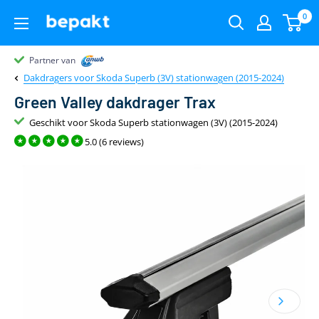
0
Partner van
Partner van
Klantenbeoordeling 9.4
22.00
uur
gratis
Dakdragers voor Skoda Superb (3V) stationwagen (2015-2024)
Green Valley dakdrager Trax
Geschikt voor Skoda Superb stationwagen (3V) (2015-2024)
5.0 (6 reviews)