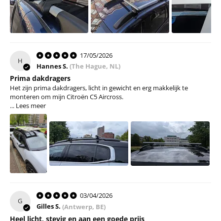
17/05/2026
H
Hannes S.
(The Hague, NL)
Prima dakdragers
Het zijn prima dakdragers, licht in gewicht en erg makkelijk te
monteren om mijn Citroën C5 Aircross.
...
Lees meer
03/04/2026
G
Gilles S.
(Antwerp, BE)
Heel licht, stevig en aan een goede prijs