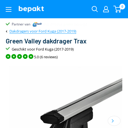
0
Partner van
Partner van
Klantenbeoordeling 9.4
22.00
uur
gratis
Dakdragers voor Ford Kuga (2017-2019)
Green Valley dakdrager Trax
Geschikt voor Ford Kuga (2017-2019)
5.0 (6 reviews)