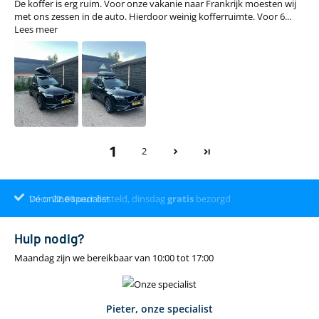
De koffer is erg ruim. Voor onze vakanie naar Frankrijk moesten wij
met ons zessen in de auto. Hierdoor weinig kofferruimte. Voor 6...
Lees meer
1
2
Voor
Dé online specialist
Klantenbeoordeling 9.4
22.00
uur
besteld, dinsdag
gratis
bezorgd
Hulp nodig?
Maandag zijn we bereikbaar van 10:00 tot 17:00
Pieter, onze specialist