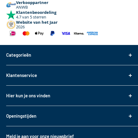
Verkooppartner
ANWB
Klantenbeoordeling
4.7 van 5 sterren
Website van het Jaar
2026
Categorieën
Dakdragers
Klantenservice
Dakkoffers
Bagageboxen
Over ons
Hier kun je ons vinden
Fietsendragers
Bestellen
Reistassen
Tasveld 14
Betalen
3417XS Montfoort
Daktransport voor bedrijfswagens
Openingstijden
Bezorgen & Afhalen
KVK: 82085188
Sneeuwkettingen
Retourneren
Maandag t/m. vrijdag
BTW: NL862330488B01
Accessoires
10:00 - 17:00
Garantie
Meld je aan voor onze nieuwsbrief