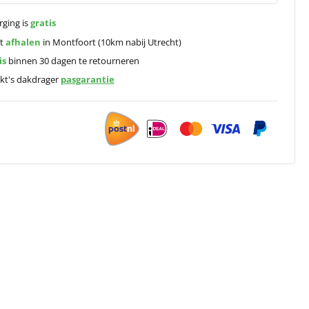
rging is
gratis
ct
afhalen
in Montfoort (10km nabij Utrecht)
is
binnen 30 dagen te retourneren
kt's dakdrager
pasgarantie