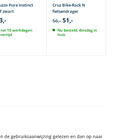
uzzo Pure Instinct
Cruz Bike-Rack N
Cruz Criteriu
f zwart
fietsendrager
fietsendrager
3,-
51,-
81,-
56,-
90,-
 tot 10 werkdagen
Nu besteld, dinsdag in
Nu besteld, 
evertijd
huis
huis
en de gebruiksaanwijzing gelezen en dan op naar