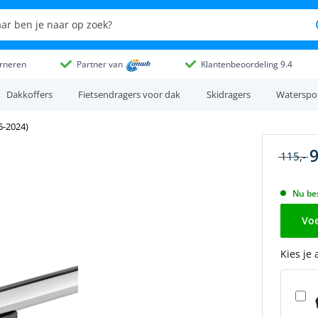
rneren
Partner van
Klantenbeoordeling 9.4
Dakkoffers
Fietsendragers voor dak
Skidragers
Waterspo
5-2024)
9
115,-
Nu bes
Voe
Kies je