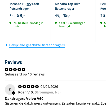
Menabo Huggy Lock
Menabo Top Bike
Per
fietsendrager
fietsendrager
Roo
59,-
45,-
13
64,-
49,-
Nu besteld, dinsdag in
5 tot 10 werkdagen
5
huis
levertijd
l
Bekijk alle geschikte fietsendragers
Reviews
Gebaseerd op 10 reviews
04/04/2026
K
Koen V.D.
(Groningen, NL)
Dakdragers Volvo V60
Gisteren de dakdragers ontvangen. Ze zaten keurig verpakt. Ev