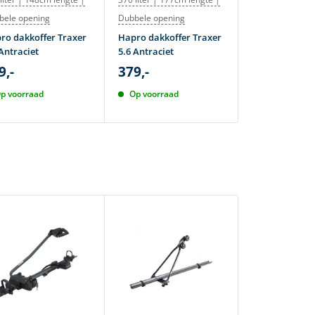
bele opening
Dubbele opening
Atera dakkoff
M 380 Lava
ro dakkoffer Traxer
Hapro dakkoffer Traxer
419,-
Antraciet
5.6 Antraciet
495,-
9,-
379,-
Op voorraad
p voorraad
Op voorraad