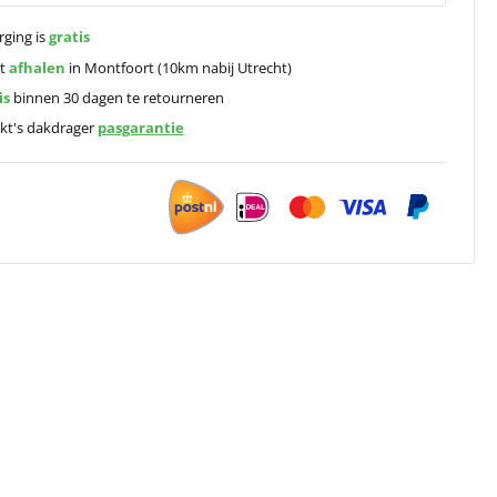
rging is
gratis
ct
afhalen
in Montfoort (10km nabij Utrecht)
is
binnen 30 dagen te retourneren
kt's dakdrager
pasgarantie