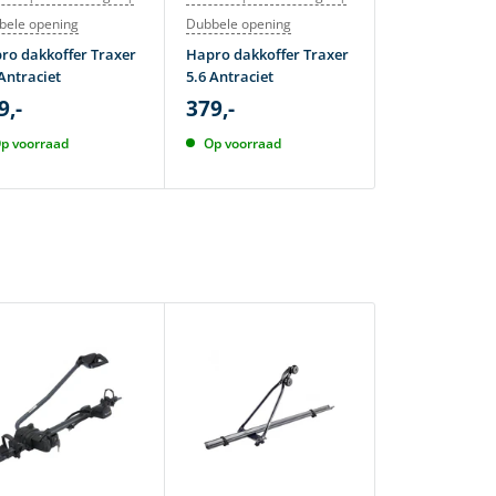
bele opening
Dubbele opening
Atera dakkoff
M 380 Lava
ro dakkoffer Traxer
Hapro dakkoffer Traxer
419,-
Antraciet
5.6 Antraciet
495,-
9,-
379,-
Op voorraad
p voorraad
Op voorraad