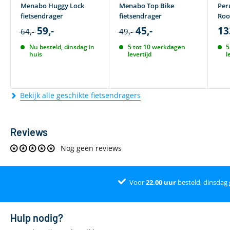
Menabo Huggy Lock
Menabo Top Bike
Per
fietsendrager
fietsendrager
Roo
59,-
45,-
13
64,-
49,-
Nu besteld, dinsdag in
5 tot 10 werkdagen
5
huis
levertijd
l
Bekijk alle geschikte fietsendragers
Reviews
Nog geen reviews
Voor
22.00
uur
besteld, dinsdag
Hulp nodig?