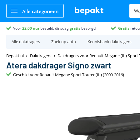
Alle categorieën
Voor
22.00
uur
besteld, dinsdag
gratis
bezorgd
Gratis
retou
Alle dakdragers
Zoek op auto
Kennisbank dakdragers
Bepakt.nl
Dakdragers
Dakdragers voor Renault Megane (III) Sport 
Atera dakdrager Signo zwart
Geschikt voor Renault Megane Sport Tourer (III) (2009-2016)