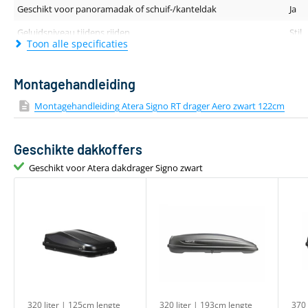
Geschikt voor panoramadak of schuif-/kanteldak
Ja
Geluidsniveau tijdens rijden
Stil
Toon alle specificaties
Dakdragerprofiel (breedte - hoogte)
80 
Lengte van de drager
122
Montagehandleiding
Kleur
Zwa
Montagehandleiding Atera Signo RT drager Aero zwart 122cm
Materiaal
Alu
Geschikte dakkoffers
Aantal dakdragers
2 st
Geschikt voor Atera dakdrager Signo zwart
Gewicht
4 kg
Geschikt voor daktent
Ja
Bevestiging via T-adapter
Incl
320 liter | 125cm lengte
320 liter | 193cm lengte
370 