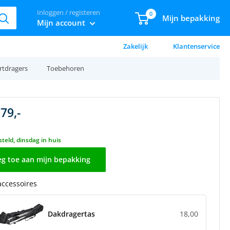
Inloggen / registeren
0
Mijn bepakking
Mijn account
Zakelijk
Klantenservice
rtdragers
Toebehoren
79,-
teld, dinsdag in huis
g toe aan mijn bepakking
 accessoires
Dakdragertas
18,00