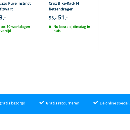
uzzo Pure Instinct
Cruz Bike-Rack N
Cruz Criteriu
f zwart
fietsendrager
fietsendrager
3,-
51,-
81,-
56,-
90,-
 tot 10 werkdagen
Nu besteld, dinsdag in
Nu besteld, 
evertijd
huis
huis
gratis
bezorgd
Gratis
retourneren
Dé online speciali