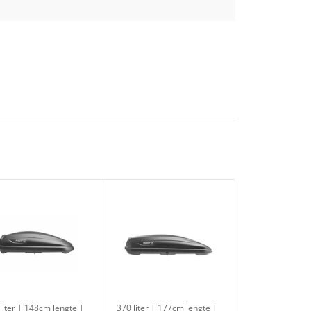
x 29 mm
 cm
rt
minium
uks
usief T-track
liter | 148cm lengte |
370 liter | 177cm lengte |
380 liter | 177