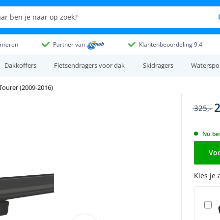
rneren
Partner van
Klantenbeoordeling 9.4
Dakkoffers
Fietsendragers voor dak
Skidragers
Waterspo
Tourer (2009-2016)
2
325,-
Nu bes
Voe
Kies je