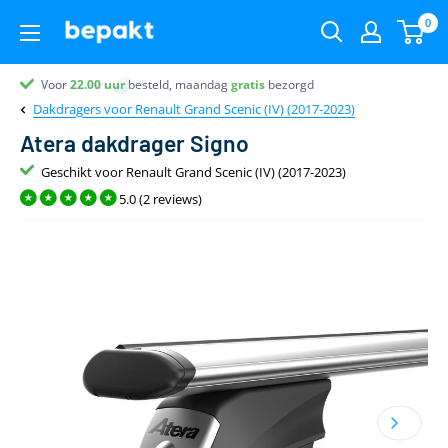
0
Voor
Partner van
Partner van
Klantenbeoordeling 9.4
22.00
uur
besteld, maandag
gratis
bezorgd
Dakdragers voor Renault Grand Scenic (IV) (2017-2023)
Atera dakdrager Signo
Geschikt voor Renault Grand Scenic (IV) (2017-2023)
5.0 (2 reviews)