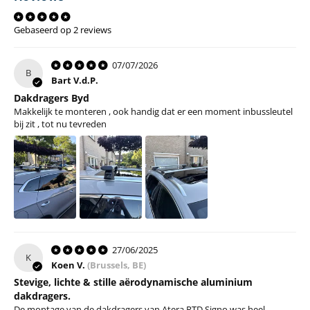
Gebaseerd op 2 reviews
07/07/2026
B
Bart V.d.P.
Dakdragers Byd
Makkelijk te monteren , ook handig dat er een moment inbussleutel
bij zit , tot nu tevreden
27/06/2025
K
Koen V.
(Brussels, BE)
Stevige, lichte & stille aërodynamische aluminium
dakdragers.
De montage van de dakdragers van Atera RTD Signo was heel