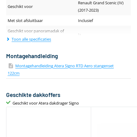
Renault Grand Scenic (IV)
Geschikt voor
(2017-2023)
Met slot afsluitbaar
Inclusief
Geschikt voor panoramadak of
Ja
schuif-/kanteldak
Toon alle specificaties
Geluidsniveau tijdens rijden
Stil
Montagehandleiding
Dakdragerprofiel (breedte - hoogte)
80 x 29 mm
Montagehandleiding Atera Signo RTD Aero stangenset
Lengte van de drager
122 cm
122cm
Kleur
Zilver
Materiaal
Aluminium
Geschikte dakkoffers
Aantal dakdragers
2 stuks
Geschikt voor Atera dakdrager Signo
Gewicht
4 kg
Geschikt voor daktent
Ja
Bevestiging via T-adapter
Inclusief T-track