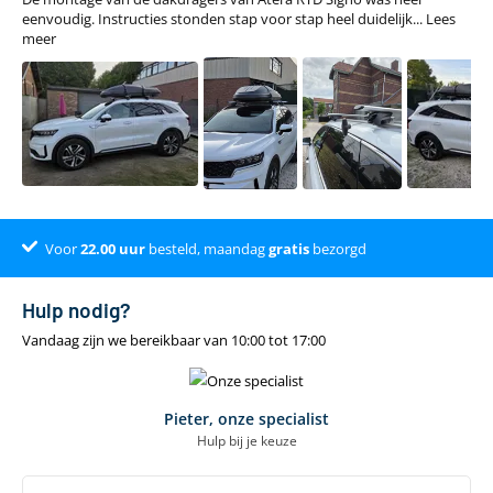
eenvoudig. Instructies stonden stap voor stap heel duidelijk...
Lees
meer
Voor
Klantenbeoordeling 9.4
22.00
uur
besteld, maandag
gratis
bezorgd
Hulp nodig?
Vandaag zijn we bereikbaar van 10:00 tot 17:00
Pieter, onze specialist
Hulp bij je keuze