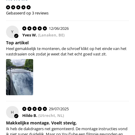
Gebaseerd op 3 reviews
12/06/2026
Y
Yves W.
(Lanaken, BE)
Top artikel
Heel gemakkelijk te monteren, de schroef klikt op het einde van het
vastdraaien ook zodat je weet dat het echt goed vast zit.
29/07/2025
H
Hildo B.
(Utrecht, NL)
Makkelijke montage. Voelt stevig.
Ik heb de dakdragers net gemonteerd. De montage instructies vond
ik niet super duidelijk. Maar op YouTube een filmpje gevonden en...