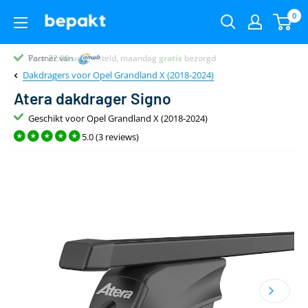
0
Voor
Partner van
Partner van
Klantenbeoordeling 9.4
22.00
uur
besteld, maandag
gratis
bezorgd
Dakdragers voor Opel Grandland X (2018-2024)
Atera dakdrager Signo
Geschikt voor Opel Grandland X (2018-2024)
5.0 (3 reviews)