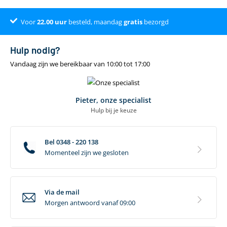
Voor
Dé online specialist
Klantenbeoordeling 9.4
22.00
uur
besteld, maandag
gratis
bezorgd
Hulp nodig?
Vandaag zijn we bereikbaar van 10:00 tot 17:00
Pieter, onze specialist
Hulp bij je keuze
Bel 0348 - 220 138
Momenteel zijn we gesloten
Via de mail
Morgen antwoord vanaf 09:00