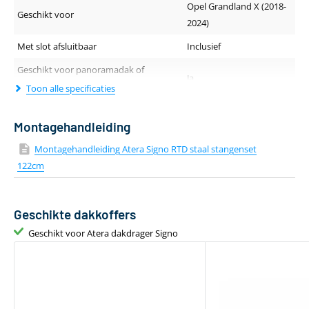
Opel Grandland X (2018-
Geschikt voor
2024)
Met slot afsluitbaar
Inclusief
Geschikt voor panoramadak of
Ja
schuif-/kanteldak
Toon alle specificaties
Geluidsniveau tijdens rijden
Normaal
Montagehandleiding
Dakdragerprofiel (breedte - hoogte)
32 x 22 mm
Montagehandleiding Atera Signo RTD staal stangenset
Lengte van de drager
122 cm
122cm
Kleur
Zwart
Materiaal
Staal
Geschikte dakkoffers
Aantal dakdragers
2 stuks
Geschikt voor Atera dakdrager Signo
Gewicht
4 kg
Geschikt voor daktent
Ja
Bevestiging via T-adapter
Geen T-track