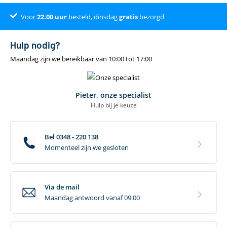
Voor
Dé online specialist
Klantenbeoordeling 9.4
22.00
uur
besteld, dinsdag
gratis
bezorgd
Hulp nodig?
Maandag zijn we bereikbaar van 10:00 tot 17:00
Pieter, onze specialist
Hulp bij je keuze
Bel 0348 - 220 138
Momenteel zijn we gesloten
Via de mail
Maandag antwoord vanaf 09:00