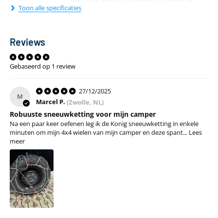
255/60-20, 255/65-19, 255/70-18, 255/75-17,
Toon alle specificaties
265/55-20, 265/70-18, 275/40-22, 275/50-20,
Bandenmaat
275/55-19, 285/45-21, 285/50-20, 285/60-18,
285/65-17, 295/40-21, 315/30-22, 315/35-21,
Reviews
315/40-21, 325/40-21
Soort
Gebaseerd op 1 review
Sneeuwketting
sneeuwketting
27/12/2025
Benodigde
M
12mm
Marcel P.
(Zwolle, NL)
wielkastruimte
Robuuste sneeuwketting voor mijn camper
Zelfspannend
Ja
Na een paar keer oefenen leg ik de Konig sneeuwketting in enkele
minuten om mijn 4x4 wielen van mijn camper en deze spant...
Lees
Installatiegemak
Makkelijk
meer
Gebruik
Af en toe
Geschikt voor
Ja
camper