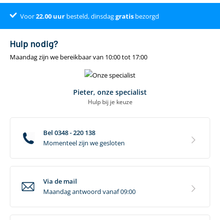
camper
Voor
Klantenbeoordeling 9.4
22.00
uur
besteld, dinsdag
gratis
bezorgd
Hulp nodig?
Maandag zijn we bereikbaar van 10:00 tot 17:00
Pieter, onze specialist
Hulp bij je keuze
Bel 0348 - 220 138
Momenteel zijn we gesloten
Via de mail
Maandag antwoord vanaf 09:00