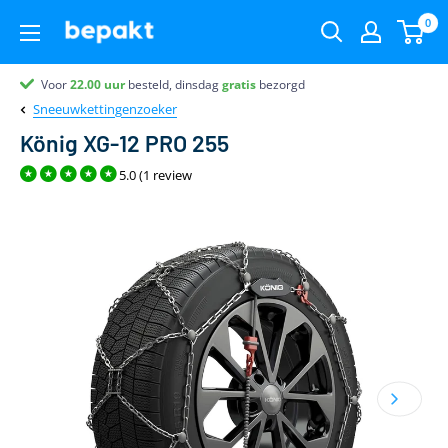
0
Voor
Partner van
Partner van
Klantenbeoordeling 9.4
22.00
uur
besteld, dinsdag
gratis
bezorgd
Sneeuwkettingenzoeker
König XG-12 PRO 255
5.0 (1 review