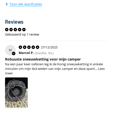
Toon alle specificaties
Sneeuwketting eigenschappen
235/50-21, 235/55-20, 235/60-19, 235/65-18,
Reviews
245/45-21, 245/50-20, 245/55-19, 245/70-17,
245/75-16, 255/40-21, 255/45-20, 255/50-19,
Bandenmaat
255/55-18, 255/60-17, 255/65-17, 255/70-16,
Gebaseerd op 1 review
255/70-17, 255/75-15, 265/75-15, 275/40-20,
275/45-19, 275/55-17, 285/50-18
27/12/2025
M
Marcel P.
(Zwolle, NL)
Soort
Sneeuwketting
Robuuste sneeuwketting voor mijn camper
sneeuwketting
Na een paar keer oefenen leg ik de Konig sneeuwketting in enkele
minuten om mijn 4x4 wielen van mijn camper en deze spant...
Lees
Benodigde
12mm
meer
wielkastruimte
Zelfspannend
Ja
Installatiegemak
Makkelijk
Gebruik
Af en toe
Geschikt voor
Ja