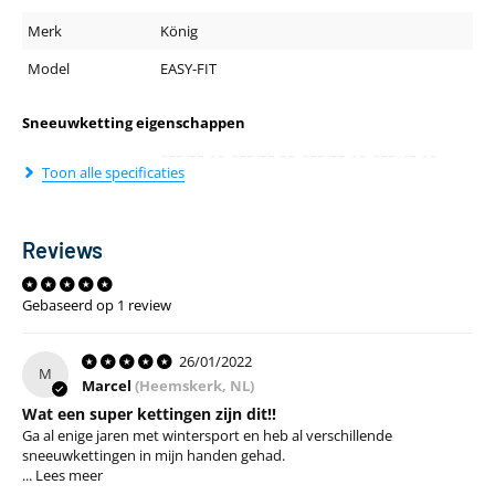
Merk
König
Model
EASY-FIT
Sneeuwketting eigenschappen
255/50-19, 255/50-20, 255/55-19, 255/60-18,
Toon alle specificaties
Bandenmaat
265/40-21, 265/45-20, 265/45-21, 265/50-19,
265/60-18, 265/65-17, 265/70-16
Reviews
Soort
Sneeuwketting
sneeuwketting
Gebaseerd op 1 review
Benodigde
10mm
wielkastruimte
26/01/2022
M
Zelfspannend
Ja
Marcel
(Heemskerk, NL)
Wat een super kettingen zijn dit!!
Installatiegemak
Zeer gemakkelijk
Ga al enige jaren met wintersport en heb al verschillende
Gebruik
Af en toe
sneeuwkettingen in mijn handen gehad.
...
Lees meer
Geschikt voor