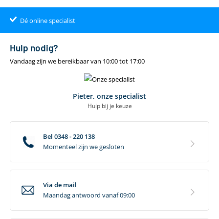
Nee
camper
Dé online specialist
Klantenbeoordeling 9.4
22.00
uur
gratis
Hulp nodig?
Vandaag zijn we bereikbaar van 10:00 tot 17:00
Pieter, onze specialist
Hulp bij je keuze
Bel 0348 - 220 138
Momenteel zijn we gesloten
Via de mail
Maandag antwoord vanaf 09:00