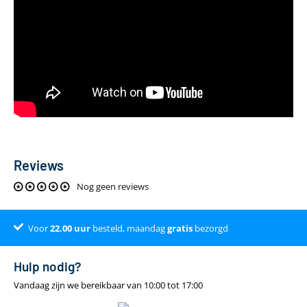
Reviews
Nog geen reviews
Voor
Dé online specialist
Klantenbeoordeling 9.4
22.00
uur
besteld, maandag
gratis
bezorgd
Hulp nodig?
Vandaag zijn we bereikbaar van 10:00 tot 17:00