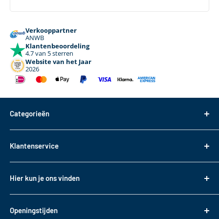
Verkooppartner
ANWB
Klantenbeoordeling
4.7 van 5 sterren
Website van het Jaar
2026
Categorieën
Dakdragers
Klantenservice
Dakkoffers
Bagageboxen
Over ons
Hier kun je ons vinden
Fietsendragers
Bestellen
Reistassen
Tasveld 14
Betalen
3417XS Montfoort
Daktransport voor bedrijfswagens
Openingstijden
Bezorgen & Afhalen