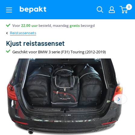
0
Voor
Partner van
Partner van
Klantenbeoordeling 9.4
22.00
uur
besteld, maandag
gratis
bezorgd
Reistassensets
Kjust reistassenset
Geschikt voor BMW 3 serie (F31) Touring (2012-2019)