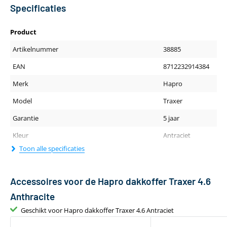
Specificaties
Product
Artikelnummer
38885
EAN
8712232914384
Merk
Hapro
Model
Traxer
Garantie
5 jaar
Kleur
Antraciet
Toon alle specificaties
Fysieke eigenschappen
Gewicht (kg)
15
Accessoires voor de Hapro dakkoffer Traxer 4.6
Lengte (cm)
148
Anthracite
Geschikt voor Hapro dakkoffer Traxer 4.6 Antraciet
Breedte dakkoffer
97