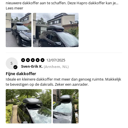
Aanbevolen maximale snelheid
130 km/h
nieuwere dakkoffer aan te schaffen. Deze Hapro dakkoffer kan je...
Lees meer
12/07/2025
S
Sven-Erik K.
(Arnhem, NL)
Fijne dakkoffer
Ideale en kleinere dakkoffer met meer dan genoeg ruimte. Makkelijk
te bevestigen op de dakrails. Zeker een aanrader.