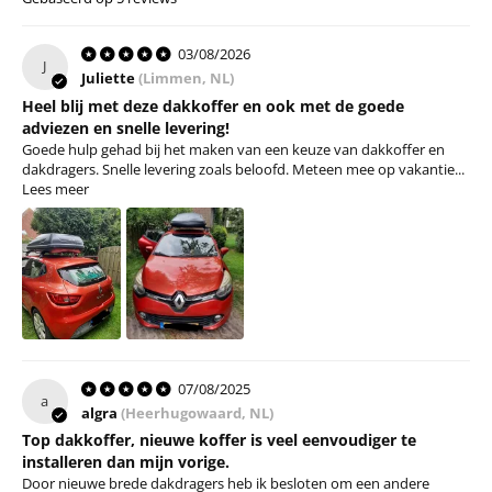
Dakkoffer vorm
Klein
03/08/2026
J
Montage eigenschappen
Juliette
(Limmen, NL)
Heel blij met deze dakkoffer en ook met de goede
Maximale breedte dakdragers (MM)
95
adviezen en snelle levering!
Minimale afstand tussen dragervoeten (CM)
92
Goede hulp gehad bij het maken van een keuze van dakkoffer en
dakdragers. Snelle levering zoals beloofd. Meteen mee op vakantie...
Maximale afstand tussen dakdragers (CM)
81.5
Lees meer
Minimale afstand tussen dakdragers (CM)
55
Gereedschapsloze bevestiging
Ja
Veiligheid
Kan met slot worden afgesloten
Ja
TÜV Goedgekeurd
Ja
07/08/2025
a
algra
(Heerhugowaard, NL)
ISO 11154 gecertificeerd
Ja
Top dakkoffer, nieuwe koffer is veel eenvoudiger te
City crash test-gecertificeerd
Ja
installeren dan mijn vorige.
Door nieuwe brede dakdragers heb ik besloten om een andere