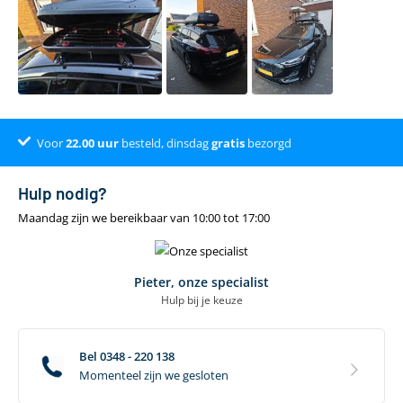
Voor
Dé online specialist
Klantenbeoordeling 9.4
22.00
uur
besteld, dinsdag
gratis
bezorgd
Hulp nodig?
Maandag zijn we bereikbaar van 10:00 tot 17:00
Pieter, onze specialist
Hulp bij je keuze
Bel 0348 - 220 138
Momenteel zijn we gesloten