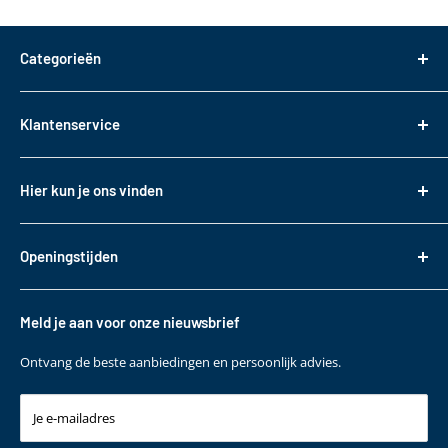
Categorieën
Dakdragers
Klantenservice
Dakkoffers
Bagageboxen
Over ons
Hier kun je ons vinden
Fietsendragers
Bestellen
Reistassen
Tasveld 14
Betalen
3417XS Montfoort
Daktransport voor bedrijfswagens
Openingstijden
Bezorgen & Afhalen
KVK: 82085188
Sneeuwkettingen
Retourneren
Maandag t/m. vrijdag
BTW: NL862330488B01
Accessoires
10:00 - 17:00
Garantie
Meld je aan voor onze nieuwsbrief
T
+31 (0)348 220 138
Contact
E
klantenservice@bepakt.nl
Ontvang de beste aanbiedingen en persoonlijk advies.
Je e-mailadres