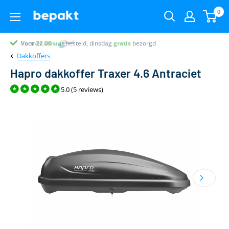
0
Voor
Partner van
Partner van
Klantenbeoordeling 9.4
22.00
uur
besteld, dinsdag
gratis
bezorgd
Dakkoffers
Hapro dakkoffer Traxer 4.6 Antraciet
5.0 (5 reviews)