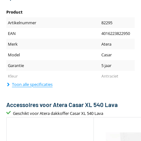
Product
Artikelnummer
82295
EAN
4016223822950
Merk
Atera
Model
Casar
Garantie
5 jaar
Kleur
Antraciet
Toon alle specificaties
Fysieke eigenschappen
Gewicht (kg)
20.5
Accessoires voor Atera Casar XL 540 Lava
Lengte (cm)
215
Geschikt voor Atera dakkoffer Casar XL 540 Lava
Breedte dakkoffer
90
Hoogte (cm) dakkoffer
43