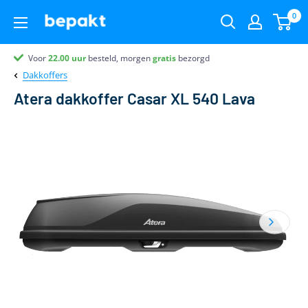
0
Voor
Partner van
Klantenbeoordeling 9.4
22.00
uur
besteld, morgen
gratis
bezorgd
Dakkoffers
Atera dakkoffer Casar XL 540 Lava