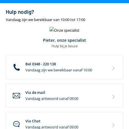
Montage eigenschappen
Hulp nodig?
Vandaag zijn we bereikbaar van 10:00 tot 17:00
Maximale breedte dakdragers (MM)
95
Minimale afstand tussen dragervoeten (CM)
90
Pieter, onze specialist
Maximale afstand tussen dakdragers (CM)
95
Hulp bij je keuze
Minimale afstand tussen dakdragers (CM)
55
Gereedschapsloze bevestiging
Ja
Bel 0348 - 220 138
Vandaag zijn we bereikbaar vanaf 10:00
Veiligheid
Kan met slot worden afgesloten
Ja
Via de mail
TÜV Goedgekeurd
Ja
Vandaag antwoord vanaf 09:00
ISO 11154 gecertificeerd
Ja
City crash test-gecertificeerd
Ja
Via Chat
Aanbevolen maximale snelheid
130 km/h
Vandaag antwoord vanaf 09:00