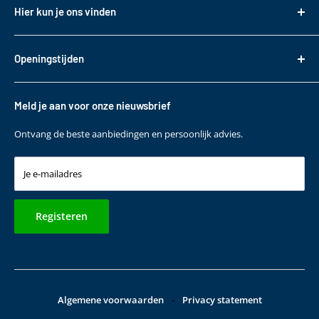
Over ons
Hier kun je ons vinden
Fietsendragers
Bestellen
Reistassen
Tasveld 14
Betalen
3417XS Montfoort
Daktransport voor bedrijfswagens
Openingstijden
Bezorgen & Afhalen
KVK: 82085188
Sneeuwkettingen
Retourneren
Maandag t/m. vrijdag
BTW: NL862330488B01
Accessoires
10:00 - 17:00
Garantie
Meld je aan voor onze nieuwsbrief
T
+31 (0)348 220 138
Contact
E
klantenservice@bepakt.nl
Ontvang de beste aanbiedingen en persoonlijk advies.
Je e-mailadres
Registeren
Algemene voorwaarden
-
Privacy statement