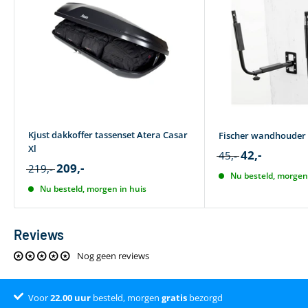
Buitenmaat (CM)
215 X 90 X 43
Binnenmaat (CM)
210 X 85 X 38
Dakkoffer eigenschappen
Maximaal laadvermogen (kg)
75
Klepspeling (cm)
158
Kjust dakkoffer tassenset Atera Casar
Fischer wandhouder
Inhoud (L)
540
Xl
42,-
45,-
Opening dakkoffer
2 Kanten
209,-
219,-
Nu besteld, morgen 
Montagesysteem
Klem
Nu besteld, morgen in huis
Centrale vergrendeling
Ja
Maximale lengte ski's dakkoffer (cm)
210
Reviews
Materiaal dakkoffer
Kunststof
Nog geen reviews
Opvouwbaar
Nee
Voor
Klantenbeoordeling 9.4
22.00
uur
besteld, morgen
gratis
bezorgd
Dakkoffer vorm
Groot