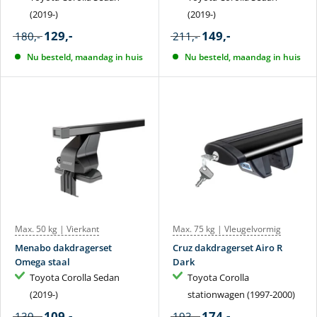
(2019-)
(2019-)
129,-
149,-
180,-
211,-
Nu besteld, maandag in huis
Nu besteld, maandag in huis
Max. 50 kg | Vierkant
Max. 75 kg | Vleugelvormig
Menabo dakdragerset
Cruz dakdragerset Airo R
Omega staal
Dark
Toyota Corolla Sedan
Toyota Corolla
(2019-)
stationwagen (1997-2000)
109,-
174,-
139,-
193,-