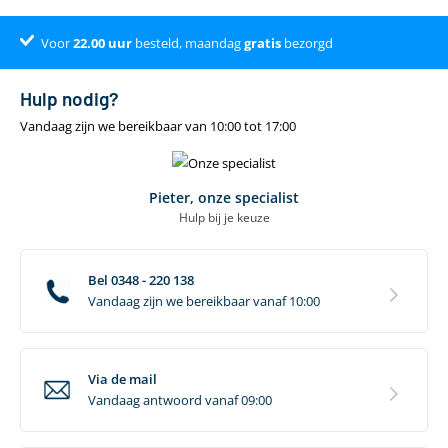
Voor
Dé online specialist
Klantenbeoordeling 9.4
22.00
uur
besteld, maandag
gratis
bezorgd
Hulp nodig?
Vandaag zijn we bereikbaar van 10:00 tot 17:00
Pieter, onze specialist
Hulp bij je keuze
Bel 0348 - 220 138
Vandaag zijn we bereikbaar vanaf 10:00
Via de mail
Vandaag antwoord vanaf 09:00