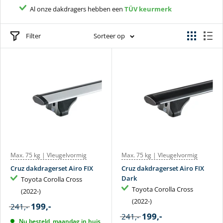
Al onze dakdragers hebben een
Alle dakdragers hebben
2 jaar
garantie
TÜV keurmerk
Filter
Sorteer op
Max. 75 kg | Vleugelvormig
Max. 75 kg | Vleugelvormig
Cruz dakdragerset Airo FIX
Cruz dakdragerset Airo FIX
Dark
Toyota Corolla Cross
Toyota Corolla Cross
(2022-)
(2022-)
199,-
241,-
199,-
241,-
Nu besteld, maandag in huis