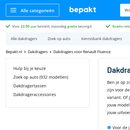
Alle categorieën
Voor
22.00
uur
besteld, maandag
gratis
bezorgd
Gratis
ret
Alle dakdragers
Zoek op auto
Kennisbank dakdragers
Bepakt.nl
Dakdragers
Dakdragers voor Renault Fluence
Dakdr
Hulp bij je keuze
Zoek op auto (932 modellen)
Ben je op z
Dakdragertassen
zijn voor d
Dakdrageraccessoires
variant. Of 
jouw model.
jouw uitvoe
Voor de 