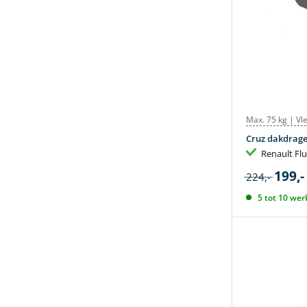
Max. 75 kg | Vl
Cruz dakdrage
Renault Fl
199,-
224,-
5 tot 10 wer