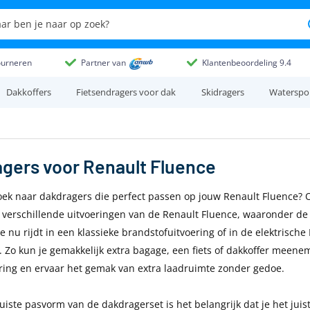
ourneren
Partner van
Klantenbeoordeling 9.4
Dakkoffers
Fietsendragers voor dak
Skidragers
Waterspo
agers
voor
Renault Fluence
oek naar dakdragers die perfect passen op jouw Renault Fluence? O
e verschillende uitvoeringen van de Renault Fluence, waaronder de 
je nu rijdt in een klassieke brandstofuitvoering of in de elektrische
 Zo kun je gemakkelijk extra bagage, een fiets of dakkoffer meenem
ring en ervaar het gemak van extra laadruimte zonder gedoe.
juiste pasvorm van de dakdragerset is het belangrijk dat je het jui