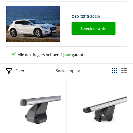
Q30 (2015-2020)
Selecteer auto
Alle dakdragers hebben
2 jaar
garantie
TÜV keurmerk
Filter
Sorteer op