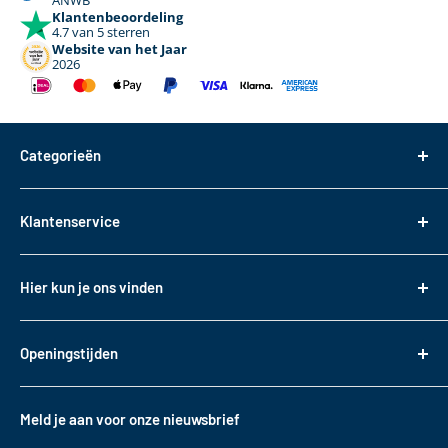
ANWB
Klantenbeoordeling
4.7 van 5 sterren
Website van het Jaar
2026
Categorieën
Dakdragers
Klantenservice
Dakkoffers
Bagageboxen
Over ons
Hier kun je ons vinden
Fietsendragers
Bestellen
Reistassen
Tasveld 14
Betalen
3417XS Montfoort
Daktransport voor bedrijfswagens
Openingstijden
Bezorgen & Afhalen
KVK: 82085188
Sneeuwkettingen
Retourneren
Maandag t/m. vrijdag
BTW: NL862330488B01
Accessoires
10:00 - 17:00
Garantie
Meld je aan voor onze nieuwsbrief
T
+31 (0)348 220 138
Contact