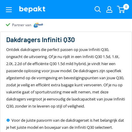
0
Partner van
Partner van
Klantenbeoordeling 9.4
22.00
uur
gratis
Dakdragers
Infiniti Q30
Ontdek dakdragers die perfect passen op jouw Infiniti Q30,
ongeacht de uitvoering. Of je nu rijdt in een Infiniti Q30 1.5d, 1.6t,
2.0t, 2.2d of de efficiënte Q30 1.5d mild hybrid, je vindt hier een
passende oplossing voor jouw model. De dakdragers zijn specifiek
afgestemd op de vormgeving en bevestigingspunten van jouw Q30,
zodat je veilig en efficiënt extra bagage kunt vervoeren. Of je nu op
vakantie gaat of sportuitrusting mee wilt nemen, met deze
dakdragers vergroot je eenvoudig de laadcapaciteit van jouw Infiniti
Q30, zonder in te leveren op stijl of veiligheid.
Voor de juiste pasvorm van de dakdragerset is het belangrijk dat
je het juiste model en bouwjaar van de Infiniti Q30 selecteert.