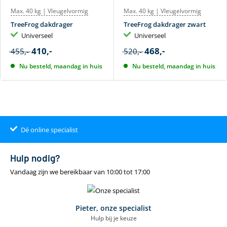
Max. 40 kg | Vleugelvormig
Max. 40 kg | Vleugelvormig
TreeFrog dakdrager
TreeFrog dakdrager zwart
Universeel
Universeel
410,-
468,-
455,-
520,-
Nu besteld, maandag in huis
Nu besteld, maandag in huis
Dé online specialist
Klantenbeoordeling 9.4
22.00
uur
gratis
Hulp nodig?
Vandaag zijn we bereikbaar van 10:00 tot 17:00
Pieter, onze specialist
Hulp bij je keuze