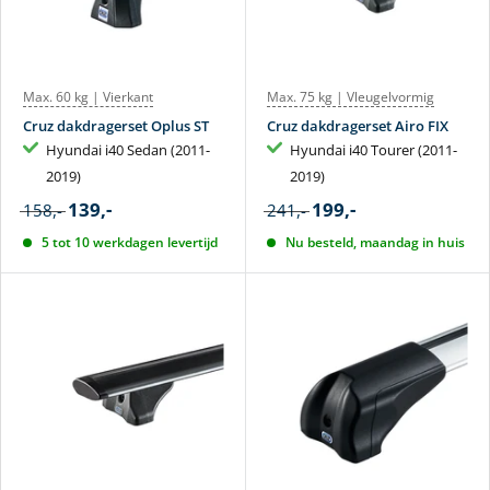
Max. 60 kg | Vierkant
Max. 75 kg | Vleugelvormig
Cruz dakdragerset Oplus ST
Cruz dakdragerset Airo FIX
Hyundai i40 Sedan (2011-
Hyundai i40 Tourer (2011-
2019)
2019)
139,-
199,-
158,-
241,-
5 tot 10 werkdagen levertijd
Nu besteld, maandag in huis