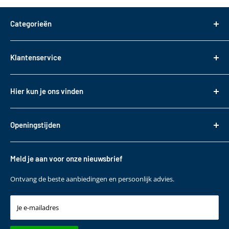
Categorieën
Dakdragers
Klantenservice
Dakkoffers
Bagageboxen
Over ons
Hier kun je ons vinden
Fietsendragers
Bestellen
Reistassen
Tasveld 14
Betalen
3417XS Montfoort
Daktransport voor bedrijfswagens
Openingstijden
Bezorgen & Afhalen
KVK: 82085188
Sneeuwkettingen
Retourneren
Maandag t/m. vrijdag
BTW: NL862330488B01
Accessoires
10:00 - 17:00
Garantie
Meld je aan voor onze nieuwsbrief
T
+31 (0)348 220 138
Contact
E
klantenservice@bepakt.nl
Ontvang de beste aanbiedingen en persoonlijk advies.
Je e-mailadres