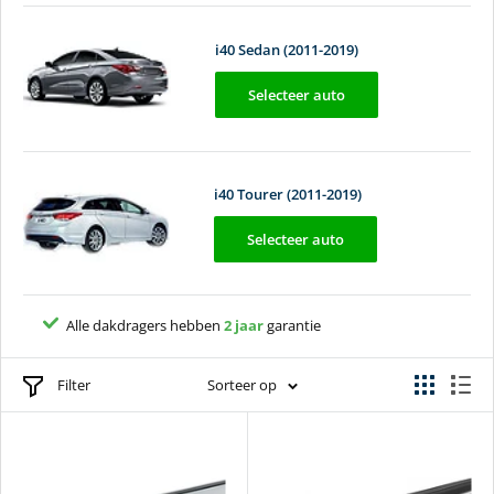
i40 Sedan (2011-2019)
Selecteer auto
i40 Tourer (2011-2019)
Selecteer auto
Alle dakdragers hebben
2 jaar
garantie
TÜV keurmerk
Filter
Sorteer op