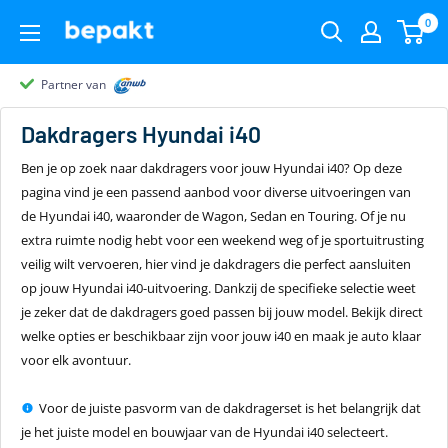
0
Partner van
Partner van
Klantenbeoordeling 9.4
22.00
uur
gratis
Dakdragers
Hyundai i40
Ben je op zoek naar dakdragers voor jouw Hyundai i40? Op deze
pagina vind je een passend aanbod voor diverse uitvoeringen van
de Hyundai i40, waaronder de Wagon, Sedan en Touring. Of je nu
extra ruimte nodig hebt voor een weekend weg of je sportuitrusting
veilig wilt vervoeren, hier vind je dakdragers die perfect aansluiten
op jouw Hyundai i40-uitvoering. Dankzij de specifieke selectie weet
je zeker dat de dakdragers goed passen bij jouw model. Bekijk direct
welke opties er beschikbaar zijn voor jouw i40 en maak je auto klaar
voor elk avontuur.
Voor de juiste pasvorm van de dakdragerset is het belangrijk dat
je het juiste model en bouwjaar van de Hyundai i40 selecteert.