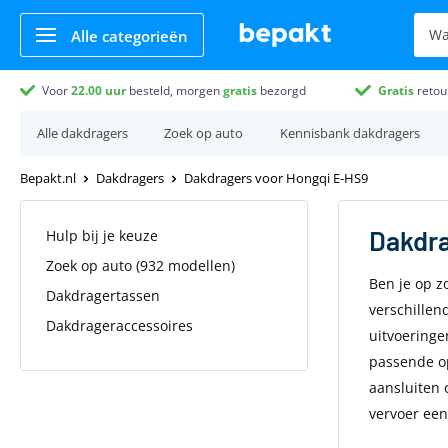
Alle categorieën
Voor
22.00
uur
besteld, morgen
gratis
bezorgd
Gratis
retou
Alle dakdragers
Zoek op auto
Kennisbank dakdragers
Bepakt.nl
Dakdragers
Dakdragers voor Hongqi E-HS9
Dakdr
Hulp bij je keuze
Zoek op auto (932 modellen)
Ben je op z
Dakdragertassen
verschillen
Dakdrageraccessoires
uitvoeringe
passende op
aansluiten 
vervoer een