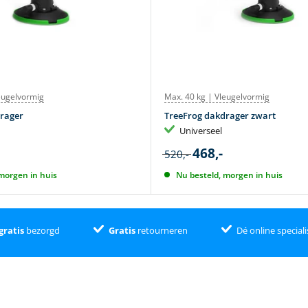
eugelvormig
Max. 40 kg | Vleugelvormig
rager
TreeFrog dakdrager zwart
Universeel
468,-
520,-
morgen in huis
Nu besteld, morgen in huis
gratis
bezorgd
Gratis
retourneren
Dé online speciali