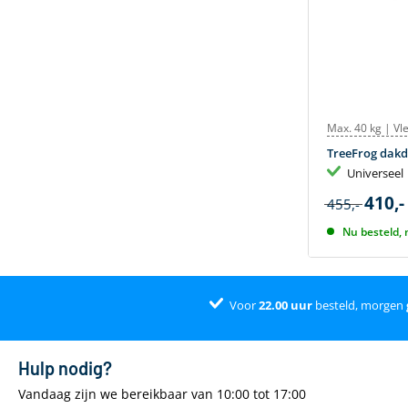
Max. 40 kg | Vl
TreeFrog dakd
Universeel
410,-
455,-
Nu besteld, 
Voor
22.00
uur
besteld, morgen
Hulp nodig?
Vandaag zijn we bereikbaar van 10:00 tot 17:00