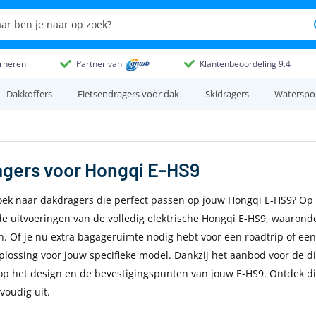
rneren
Partner van
Klantenbeoordeling 9.4
Dakkoffers
Fietsendragers voor dak
Skidragers
Waterspo
agers
voor
Hongqi E-HS9
oek naar dakdragers die perfect passen op jouw Hongqi E-HS9? Op d
de uitvoeringen van de volledig elektrische Hongqi E-HS9, waarond
n. Of je nu extra bagageruimte nodig hebt voor een roadtrip of een
lossing voor jouw specifieke model. Dankzij het aanbod voor de di
op het design en de bevestigingspunten van jouw E-HS9. Ontdek dire
voudig uit.