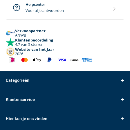
Helpcenter
Voor al je antwoorden
Verkooppartner
ANWB
Klantenbeoordeling
4.7 van 5 sterren
Website van het Jaar
2026
Categorieën
Dakdragers
Klantenservice
Dakkoffers
Bagageboxen
Over ons
Hier kun je ons vinden
Fietsendragers
Bestellen
Reistassen
Tasveld 14