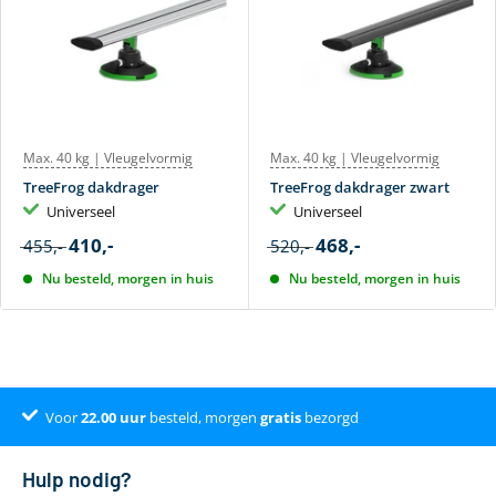
Max. 40 kg | Vleugelvormig
Max. 40 kg | Vleugelvormig
TreeFrog dakdrager
TreeFrog dakdrager zwart
Universeel
Universeel
410,-
468,-
455,-
520,-
Nu besteld, morgen in huis
Nu besteld, morgen in huis
Voor
Klantenbeoordeling 9.4
22.00
uur
besteld, morgen
gratis
bezorgd
Hulp nodig?