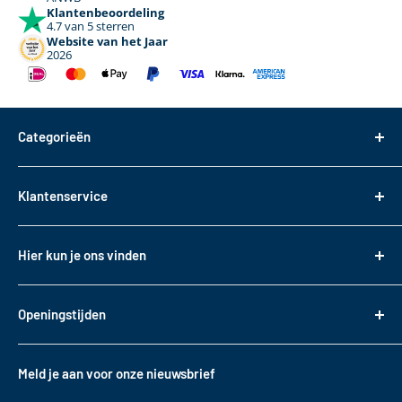
Klantenbeoordeling
4.7 van 5 sterren
Website van het Jaar
2026
Categorieën
Dakdragers
Klantenservice
Dakkoffers
Bagageboxen
Over ons
Hier kun je ons vinden
Fietsendragers
Bestellen
Reistassen
Tasveld 14
Betalen
3417XS Montfoort
Daktransport voor bedrijfswagens
Openingstijden
Bezorgen & Afhalen
KVK: 82085188
Sneeuwkettingen
Retourneren
Maandag t/m. vrijdag
BTW: NL862330488B01
Accessoires
10:00 - 17:00
Garantie
Meld je aan voor onze nieuwsbrief
T
+31 (0)348 220 138
Contact