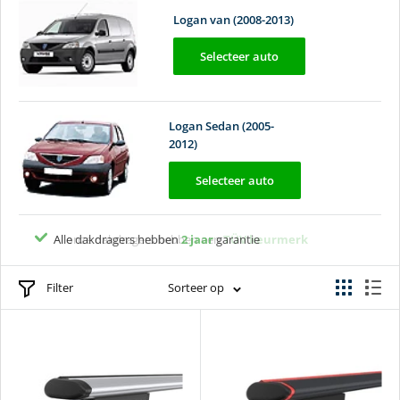
Logan van (2008-2013)
Selecteer auto
Logan Sedan (2005-
2012)
Selecteer auto
Alle dakdragers hebben
2 jaar
garantie
TÜV keurmerk
Filter
Sorteer op