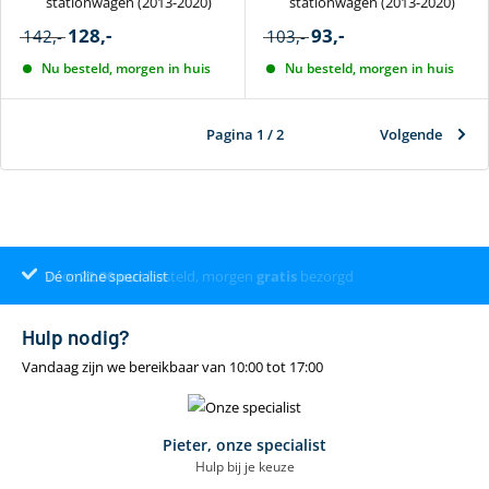
stationwagen (2013-2020)
stationwagen (2013-2020)
128,-
93,-
142,-
103,-
Nu besteld, morgen in huis
Nu besteld, morgen in huis
Pagina 1 / 2
Volgende
Dé online specialist
Klantenbeoordeling 9.4
22.00
uur
gratis
Hulp nodig?
Vandaag zijn we bereikbaar van 10:00 tot 17:00
Pieter, onze specialist
Hulp bij je keuze