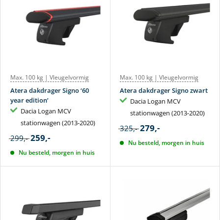
Max. 100 kg | Vleugelvormig
Max. 100 kg | Vleugelvormig
Atera dakdrager Signo ‘60
Atera dakdrager Signo zwart
year edition’
Dacia Logan MCV
Dacia Logan MCV
stationwagen (2013-2020)
stationwagen (2013-2020)
279,-
325,-
259,-
299,-
Nu besteld, morgen in huis
Nu besteld, morgen in huis