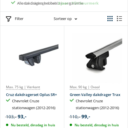
Al onze dakdragers hebben een
Alle dakdragers hebben
2 jaar
garantie
TÜV keurmerk
Filter
Sorteer op
Max. 75 kg | Vierkant
Max. 90 kg | Ovaal
Cruz dakdragerset Oplus SR+
Green Valley dakdrager Trax
Chevrolet Cruze
Chevrolet Cruze
stationwagen (2012-2016)
stationwagen (2012-2016)
93,-
99,-
103,-
110,-
Nu besteld, dinsdag in huis
Nu besteld, dinsdag in huis