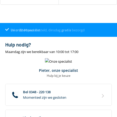
Voor
Dé online specialist
Klantenbeoordeling 9.4
22.00
uur
besteld, dinsdag
gratis
bezorgd
Hulp nodig?
Maandag zijn we bereikbaar van 10:00 tot 17:00
Pieter, onze specialist
Hulp bij je keuze
Bel 0348 - 220 138
Momenteel zijn we gesloten