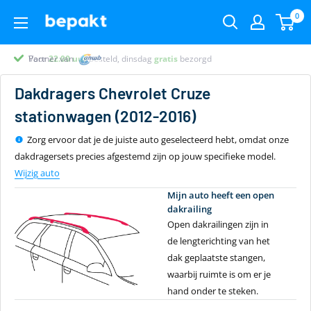
0
Voor
Partner van
Partner van
Klantenbeoordeling 9.4
22.00
uur
besteld, dinsdag
gratis
bezorgd
Dakdragers
Chevrolet Cruze
stationwagen (2012-2016)
Zorg ervoor dat je de juiste auto geselecteerd hebt, omdat onze
dakdragersets precies afgestemd zijn op jouw specifieke model.
Wijzig auto
Mijn auto heeft een open
dakrailing
Open dakrailingen zijn in
de lengterichting van het
dak geplaatste stangen,
waarbij ruimte is om er je
hand onder te steken.