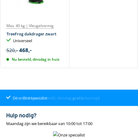
Max. 40 kg | Vleugelvormig
TreeFrog dakdrager zwart
Universeel
468,-
520,-
Nu besteld, dinsdag in huis
Voor
Dé online specialist
Klantenbeoordeling 9.4
22.00
uur
besteld, dinsdag
gratis
bezorgd
Hulp nodig?
Maandag zijn we bereikbaar van 10:00 tot 17:00