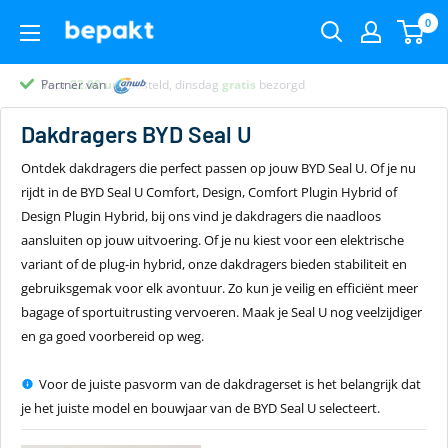
0
Voor
Partner van
Partner van
Klantenbeoordeling 9.4
22.00
uur
besteld, dinsdag
gratis
bezorgd
Dakdragers
BYD Seal U
Ontdek dakdragers die perfect passen op jouw BYD Seal U. Of je nu
rijdt in de BYD Seal U Comfort, Design, Comfort Plugin Hybrid of
Design Plugin Hybrid, bij ons vind je dakdragers die naadloos
aansluiten op jouw uitvoering. Of je nu kiest voor een elektrische
variant of de plug-in hybrid, onze dakdragers bieden stabiliteit en
gebruiksgemak voor elk avontuur. Zo kun je veilig en efficiënt meer
bagage of sportuitrusting vervoeren. Maak je Seal U nog veelzijdiger
en ga goed voorbereid op weg.
Voor de juiste pasvorm van de dakdragerset is het belangrijk dat
je het juiste model en bouwjaar van de BYD Seal U selecteert.