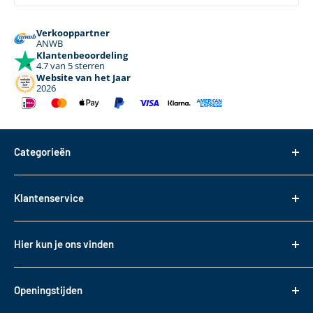
Verkooppartner
ANWB
Klantenbeoordeling
4.7 van 5 sterren
Website van het Jaar
2026
Categorieën
Dakdragers
Klantenservice
Dakkoffers
Bagageboxen
Over ons
Hier kun je ons vinden
Fietsendragers
Bestellen
Reistassen
Tasveld 14
Betalen
3417XS Montfoort
Daktransport voor bedrijfswagens
Openingstijden
Bezorgen & Afhalen
KVK: 82085188
Sneeuwkettingen