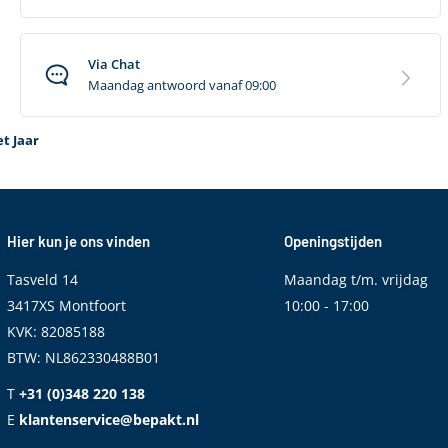
Via Chat
Maandag antwoord vanaf 09:00
t Jaar
Hier kun je ons vinden
Openingstijden
Tasveld 14
Maandag t/m. vrijdag
3417XS Montfoort
10:00 - 17:00
KVK: 82085188
BTW: NL862330488B01
T
+31 (0)348 220 138
E
klantenservice@bepakt.nl