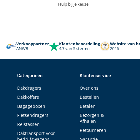
Hulp bij je keuze
Verkooppartner
Klantenbeoordeling
Website van he
ANWB
4.7 van 5 sterren
2026
Categorieën
Klantenservice
Dakdragers
Over ons
Dakkoffers
Bestellen
Bagageboxen
Betalen
Fietsendragers
Bezorgen &
Afhalen
Reistassen
Retourneren
Daktransport voor
bedrijfswagens
Garantie