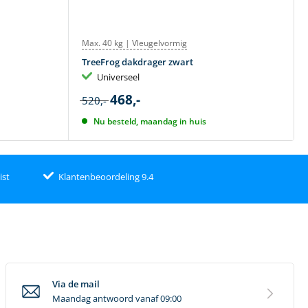
Max. 40 kg | Vleugelvormig
TreeFrog dakdrager zwart
Universeel
468,-
520,-
Nu besteld, maandag in huis
ist
Klantenbeoordeling 9.4
Via de mail
Maandag antwoord vanaf 09:00