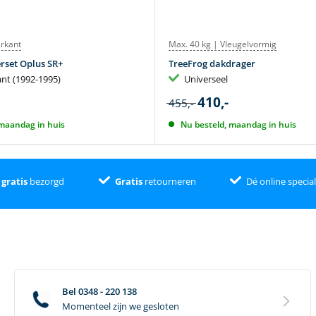
erkant
Max. 40 kg | Vleugelvormig
rset Oplus SR+
TreeFrog dakdrager
ant (1992-1995)
Universeel
410,-
455,-
 maandag in huis
Nu besteld, maandag in huis
g
gratis
bezorgd
Gratis
retourneren
Dé online special
Bel 0348 - 220 138
Momenteel zijn we gesloten