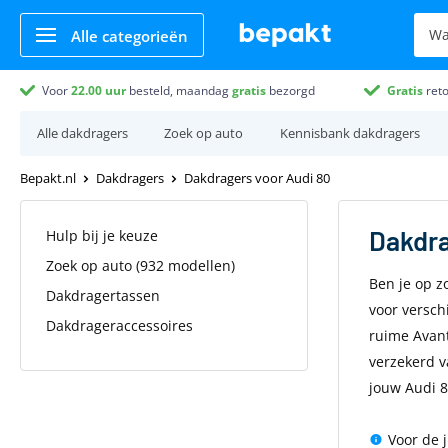
Alle categorieën
Voor
22.00
uur
besteld, maandag
gratis
bezorgd
Gratis
ret
Alle dakdragers
Zoek op auto
Kennisbank dakdragers
Bepakt.nl
Dakdragers
Dakdragers voor Audi 80
Dakdr
Hulp bij je keuze
Zoek op auto (932 modellen)
Ben je op z
Dakdragertassen
voor versch
Dakdrageraccessoires
ruime Avant-
verzekerd v
jouw Audi 8
Voor de 