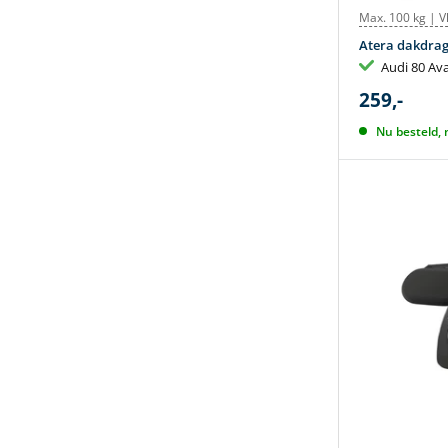
Max. 100 kg | V
Atera dakdrag
Audi 80 Av
259,-
Nu besteld,