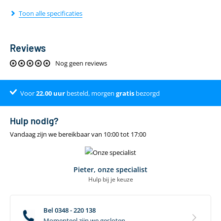
Toon alle specificaties
Reviews
Nog geen reviews
Voor
Klantenbeoordeling 9.4
22.00
uur
besteld, morgen
gratis
bezorgd
Hulp nodig?
Vandaag zijn we bereikbaar van 10:00 tot 17:00
Pieter, onze specialist
Hulp bij je keuze
Bel 0348 - 220 138
Momenteel zijn we gesloten