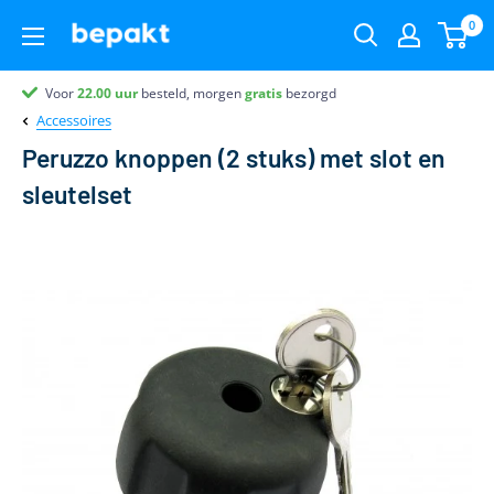
0
Voor
Partner van
Klantenbeoordeling 9.4
22.00
uur
besteld, morgen
gratis
bezorgd
Accessoires
Peruzzo knoppen (2 stuks) met slot en
sleutelset