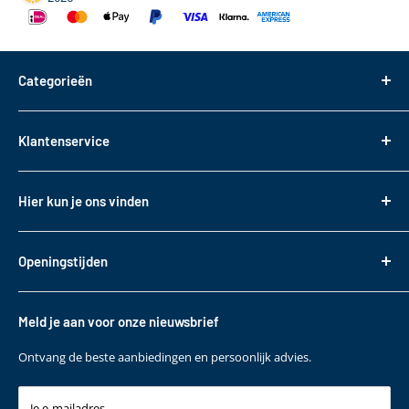
Categorieën
Dakdragers
Klantenservice
Dakkoffers
Bagageboxen
Over ons
Hier kun je ons vinden
Fietsendragers
Bestellen
Reistassen
Tasveld 14
Betalen
3417XS Montfoort
Daktransport voor bedrijfswagens
Openingstijden
Bezorgen & Afhalen
KVK: 82085188
Sneeuwkettingen
Retourneren
Maandag t/m. vrijdag
BTW: NL862330488B01
Accessoires
10:00 - 17:00
Garantie
Meld je aan voor onze nieuwsbrief
T
+31 (0)348 220 138
Contact
E
klantenservice@bepakt.nl
Ontvang de beste aanbiedingen en persoonlijk advies.
Je e-mailadres